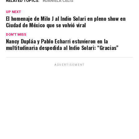
at
ce
e
ail
py
m
RELATED TOPICS:
DANIELA CELIS
s
b
gr
Li
p
UP NEXT
El homenaje de Milo J al Indio Solari en pleno show en
A
o
a
n
ar
Ciudad de México que se volvió viral
p
o
m
k
tir
DON'T MISS
p
k
Nancy Dupláa y Pablo Echarri estuvieron en la
multitudinaria despedida al Indio Solari: “Gracias”
ADVERTISEMENT