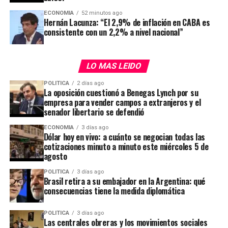
ECONOMIA
52 minutos ago
Todo comenzó cuando Pergolini le consultó a Rada si
Hernán Lacunza: “El 2,9% de inflación en CABA es
alguna vez se había casado por iglesia. Rada respondió
consistente con un 2,2% a nivel nacional”
que nunca había pasado por esa experiencia, lo que dio
pie a Pergolini para compartir detalles de su propia
LO MAS LEIDO
boda. “
Yo sí me casé por iglesia. Te juro que durante
toda la ceremonia el cura me llamó María, nunca
POLITICA
2 días ago
acertó mi nombre
”, recordó entre risas, señalando que
La oposición cuestionó a Benegas Lynch por su
empresa para vender campos a extranjeros y el
el sacerdote era amigo de la familia de su esposa.
senador libertario se defendió
Continuó describiendo el contexto de aquel momento y
ECONOMIA
3 días ago
Dólar hoy en vivo: a cuánto se negocian todas las
cómo ambos eran muy jóvenes al casarse. “
Mi mujer
cotizaciones minuto a minuto este miércoles 5 de
tenía 19 o 20 años, éramos prácticamente dos chicos.
agosto
Si ves las fotos, parece una fiesta de 15
”, contó
POLITICA
3 días ago
Pergolini, resaltando el ambiente de nerviosismo que
Brasil retira a su embajador en la Argentina: qué
rodeó la boda tanto para ellos como para sus familias.
consecuencias tiene la medida diplomática
A pesar de los años transcurridos, remarcó que la
POLITICA
3 días ago
relación se mantiene vigente: “
De casualidad, 36 años
Las centrales obreras y los movimientos sociales