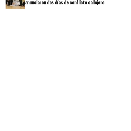
anunciaron dos días de conflicto callejero
después, todo sigue funcionando. Pero en ese
momento, todo era muy incierto. Incluso el cura no
parecía convencido de casarnos
”, agregó en tono
humorístico.
ADVERTISEMENT