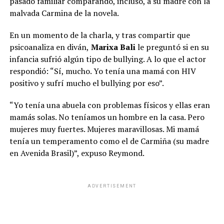
pasado familiar comparando, incluso, a su madre con la
malvada Carmina de la novela.
En un momento de la charla, y tras compartir que
psicoanaliza en diván,
Marixa Bali
le preguntó si en su
infancia sufrió algún tipo de bullying. A lo que el actor
respondió: “Sí, mucho. Yo tenía una mamá con HIV
positivo y sufrí mucho el bullying por eso”.
“Yo tenía una abuela con problemas físicos y ellas eran
mamás solas. No teníamos un hombre en la casa. Pero
Daniela Celis se incorpora a la producción de José María
mujeres muy fuertes. Mujeres maravillosas. Mi mamá
Muscari
tenía un temperamento como el de Carmiña (su madre
Sex
, el espectáculo que
José María Muscari
lleva siete
en Avenida Brasil)”, expuso Reymond.
años en escena, es una propuesta que desafía cualquier
etiqueta. Tiene texto, humor, música, baile y desnudos,
pero no encaja en ningún género convencional. Así lo
ADVERTISEMENT
definió el director en diálogo con
Teleshow
durante la
temporada de verano en Mar del Plata: “Creo que pasa
algo muy atractivo en relación a “Sex”, que es que a