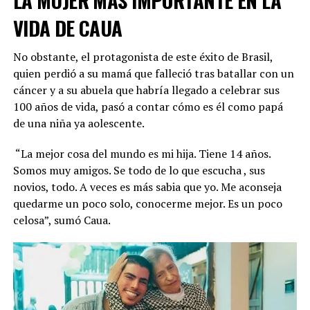
puerta para cumplir todos sus sueños. Y yo siento
VIDA DE CAUA
que hoy se va una mujer cumpliendo esos sueños
que en el momento lo veía imposible”
, dijo entre
No obstante, el protagonista de este éxito de Brasil,
lágrimas. Fue precisamente dentro de esa casa donde
quien perdió a su mamá que falleció tras batallar con un
conoció a
Thiago Medina
, padre de sus hijas gemelas
cáncer y a su abuela que habría llegado a celebrar sus
Laia y Aimé
, nacidas en enero de 2024.
100 años de vida, pasó a contar cómo es él como papá
de una niña ya aolescente.
ADVERTISEMENT
“La mejor cosa del mundo es mi hija. Tiene 14 años.
Somos muy amigos. Se todo de lo que escucha , sus
novios, todo. A veces es más sabia que yo. Me aconseja
quedarme un poco solo, conocerme mejor. Es un poco
celosa”, sumó Caua.