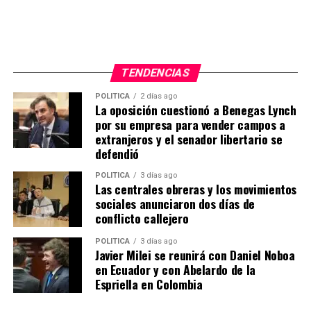
TENDENCIAS
POLITICA
2 días ago
La oposición cuestionó a Benegas Lynch
por su empresa para vender campos a
extranjeros y el senador libertario se
Mario Pergolini reveló lo que dijo su suegro en medio de
defendió
su casamiento por iglesia
POLITICA
3 días ago
El momento más inesperado, según relató, ocurrió justo
Las centrales obreras y los movimientos
antes de ingresar a la iglesia. Pergolini recordó que,
sociales anunciaron dos días de
conflicto callejero
mientras su esposa estaba tomada del brazo de su padre
y a punto de entrar al templo, su suegro la frenó en
POLITICA
3 días ago
seco. “
Estaban por abrirse las puertas y sonar la
Javier Milei se reunirá con Daniel Noboa
marcha nupcial, y mi suegro le dijo: ‘Si querés, nos
en Ecuador y con Abelardo de la
Espriella en Colombia
vamos. Lo del civil lo arreglo yo’. Fue hasta el último
instante que le ofreció esa salida
”, relató.