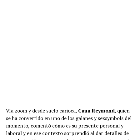
de público.
“Es un planazo para ir en pareja, para ir
con amigas, para ir en familia, con hermanas. Si vas
de pareja, salís superhot. Realmente se vive una
gran experiencia y este sábado me toca a mí”,
concluyó
.
ADVERTISEMENT
Vía zoom y desde suelo carioca,
Caua Reymond
, quien
se ha convertido en uno de los galanes y sexsymbols del
momento, comentó cómo es su presente personal y
laboral y en ese contexto sorprendió al dar detalles de