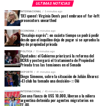
ULTIMAS NOTICIAS
INTERNACIONAL
5 minutos ago
‘DEI queen’: Virginia Dem’s past embrace of far-left
prosecutors unearthed
ECONOMIA
6 minutos ago
“Desalojo exprés”: en cuánto tiempo se podrá pedir
desde que el inquilino deja de pagar si se aprueba la
ley de propiedad privada
POLITICA
15 minutos ago
Diputados: el Gobierno priorizará la reforma del
BCRA y postergará el tratamiento de Propiedad
Privada tras las tensiones en el Senado
DEPORTE
41 minutos ago
Diego Simeone, sobre la situación de Julián Álvarez:
«El club ha tomado una decisión» :: Olé
INTERNACIONAL
45 minutos ago
Con una fianza de US$ 10.000, liberan a la niñera
argentina detenida por agentes migratorios en
EE.UU.