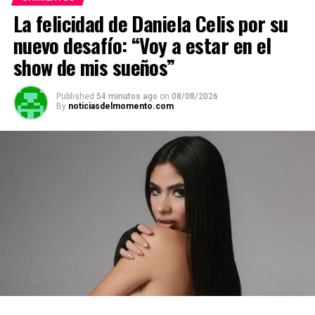
La felicidad de Daniela Celis por su
nuevo desafío: “Voy a estar en el
show de mis sueños”
Published
54 minutos ago
on
08/08/2026
By
noticiasdelmomento.com