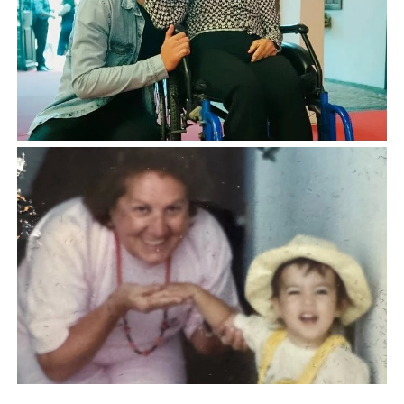
El motivo de su salida anticipada fue la distancia con sus
hijas.
“Me voy por el amor de mi vida, es que no
puedo estar un día más sin ellas. Es muy difícil para
mí, la verdad que soy mamá, soy primeriza y las
necesito abrazar y estar con ellas”
, confesó antes de
abandonar la casa. Esa misma noche publicó una selfie
en sus redes con el texto “Qué déjà vu”, su primer
mensaje desde el reingreso.