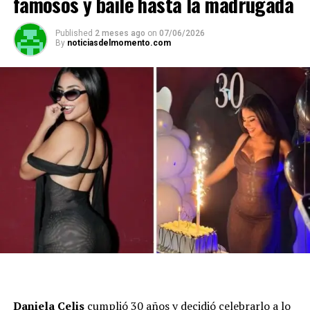
famosos y baile hasta la madrugada
Published
2 meses ago
on
07/06/2026
By
noticiasdelmomento.com
Daniela Celis
cumplió 30 años y decidió celebrarlo a lo