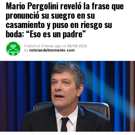
A
o
a
n
ar
Mario Pergolini reveló la frase que
p
o
m
k
tir
pronunció su suegro en su
p
k
casamiento y puso en riesgo su
boda: “Eso es un padre”
Published
3 horas ago
on
08/08/2026
By
noticiasdelmomento.com