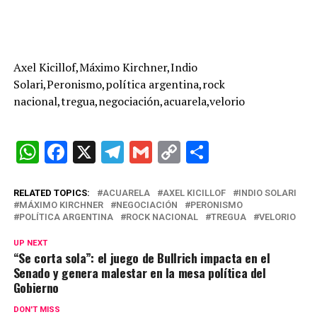
Axel Kicillof,Máximo Kirchner,Indio
Solari,Peronismo,política argentina,rock
nacional,tregua,negociación,acuarela,velorio
W
F
X
T
G
C
C
h
a
el
m
o
o
at
ce
e
ail
py
m
RELATED TOPICS:
ACUARELA
AXEL KICILLOF
INDIO SOLARI
MÁXIMO KIRCHNER
NEGOCIACIÓN
PERONISMO
s
b
gr
Li
p
POLÍTICA ARGENTINA
ROCK NACIONAL
TREGUA
VELORIO
A
o
a
n
ar
UP NEXT
“Se corta sola”: el juego de Bullrich impacta en el
p
o
m
k
tir
Senado y genera malestar en la mesa política del
p
k
Gobierno
DON'T MISS