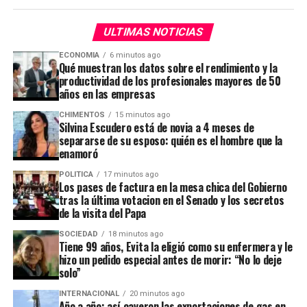
su superiora directa,
Agustina Nélida Bisio
, ex titular
A la ecuación se le suma la fervorosa necesidad de los
de la
Administración Nacional de Medicamentos,
libertarios de
eliminar o suspender las PASO
, algo que
ULTIMAS NOTICIAS
Alimentos y Tecnología Médica (ANMAT)
. Las dos
en la actualidad parece lejano, para evitar que la
reparticiones forman parte del organigrama del
oposición logre ordenarse. “Si no logramos eliminarlas,
ECONOMIA
6 minutos ago
Qué muestran los datos sobre el rendimiento y la
Ministerio de Salud de la Nación
.
le prendemos
velas a Kicillof
, el que más mide de
productividad de los profesionales mayores de 50
ellos, porque
la gente no vota para atrás
”, plantearon
años en las empresas
desde el oficialismo.
CHIMENTOS
15 minutos ago
ADVERTISEMENT
Silvina Escudero está de novia a 4 meses de
separarse de su esposo: quién es el hombre que la
enamoró
ADVERTISEMENT
POLITICA
17 minutos ago
Los pases de factura en la mesa chica del Gobierno
tras la última votacion en el Senado y los secretos
de la visita del Papa
SOCIEDAD
18 minutos ago
Tiene 99 años, Evita la eligió como su enfermera y le
hizo un pedido especial antes de morir: “No lo deje
solo”
INTERNACIONAL
20 minutos ago
Diego Santilli, Federico Sturzenegger y Santiago Bausili en
Año a año: así cayeron las exportaciones de gas en