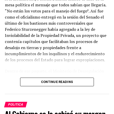
mesa política el mensaje que todos sabían que llegaría.
“No están los votos para el manejo del fuego”. Así fue
como el oficialismo entregó en la sesión del Senado el
último de los bastiones más controversiales que
Federico Sturzenegger había agregado a la ley de
Inviolabilidad de la Propiedad Privada, un proyecto que
contenía capítulos que facilitaban los procesos de
desalojo en tierras y propiedades frente a
incumplimientos de los inquilinos y el endurecimiento
de los procesos del Estado para lograr expropiaciones.
Dentro de ese paquete, el Ministerio de Desregulación
había sumado el capítulo de Tierras y Manejo del Fuego,
CONTINUE READING
dos cambios estructurales en las leyes vigentes que
“liberaban” las restricciones y de los cuales
“El Coloso”
habló con Javier Milei a solas, como suele hacerlo en
cada una de sus ideas, que en general fascinan al
POLITICA
Presidente. Esta no fue la excepción y por eso terminó
Al Gobierno se le achicó su margen
en la agenda de prioridades que la Rosada decidió