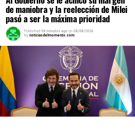
de maniobra y la reelección de Milei
mandar al Congreso en marzo.
pasó a ser la máxima prioridad
ADVERTISEMENT
Published
58 minutos ago
on
08/08/2026
By
noticiasdelmomento.com