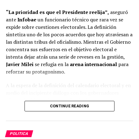
“La prioridad es que el Presidente reelija”,
aseguró
ante
Infobae
un funcionario técnico que rara vez se
expide sobre cuestiones electorales. La definición
sintetiza uno de los pocos acuerdos que hoy atraviesan a
las distintas tribus del oficialismo. Mientras el Gobierno
Pero cinco meses después,
la movida terminó mal y
concentra sus esfuerzos en el objetivo electoral e
dejó expuestos otra vez los complejos enredos
intenta dejar atrás una serie de reveses en la gestión,
vinculares y desórdenes internos que diseñan la
Javier Milei
se refugia en la
arena internacional
para
organización del Gobierno libertario
, una condición
reforzar su protagonismo.
que Karina Milei se esfuerza en organizar con intensidad
A la espera de la definición del calendario electoral y en
y se frustra con la misma potencia. Sobre todo cuando
medio del incipiente diálogo con los gobernadores
está empezando la temporada electoral.
aliados, La Libertad Avanza
diseña la estrategia
que
“Daño autoinfligido número mil”, se queja un integrante
CONTINUE READING
desplegará rumbo a los comicios presidenciales de 2027,
agudo de las decisiones de mesa chica de la Rosada. Esta
que deberá determinar antes de fin de año.
vez, además, sucedió sobre un terreno mucho más
rasposo, el que contiene a un enorme caudal de
POLITICA
argentinos que suele no involucrarse pero esta vez lo
ADVERTISEMENT