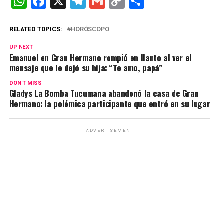
W
F
X
T
G
C
C
h
a
el
m
o
o
at
ce
e
ail
py
m
RELATED TOPICS:
HORÓSCOPO
s
b
gr
Li
p
UP NEXT
Emanuel en Gran Hermano rompió en llanto al ver el
A
o
a
n
ar
mensaje que le dejó su hija: “Te amo, papá”
p
o
m
k
tir
DON'T MISS
p
k
Gladys La Bomba Tucumana abandonó la casa de Gran
Hermano: la polémica participante que entró en su lugar
ADVERTISEMENT