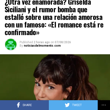
¿Otra vez enamorada? Griselda
p
o
m
k
tir
Siciliani y el rumor bomba que
p
k
estalló sobre una relación amorosa
con un famoso: «El romance está re
confirmado»
Published
2 horas ago
on
07/08/2026
By
noticiasdelmomento.com
SHARE
TWEET