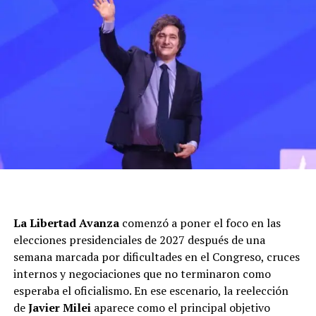
El criterio responde directamente a una prioridad
presidencial. “
Ahora hay que sacar lo que más le
Es importante destacar que la flexibilización de la Ley de
La Libertad Avanza
comenzó a poner el foco en las
importa al Presidente
”, agregan fuentes del Ejecutivo.
Tierras recibió los primeros golpes de nocaut a
elecciones presidenciales de 2027 después de una
Milei ubicó la modificación del Banco Central en el
principios de semana, cuando los gobernadores
semana marcada por dificultades en el Congreso, cruces
centro de la segunda etapa de su programa y la
Osvaldo Jaldo
(Tucumán),
Rolando “Rolo” Figueroa
internos y negociaciones que no terminaron como
presentó por cadena nacional como una de las
(Neuquén) y
Hugo Passalacqua
(Misiones) hicieron
esperaba el oficialismo. En ese escenario, la reelección
principales reformas institucionales de su gestión.
saber que sus senadores votarían en contra. Luego,
de
Javier Milei
aparece como el principal objetivo