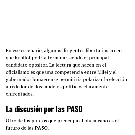
En ese escenario, algunos dirigentes libertarios creen
que Kicillof podría terminar siendo el principal
candidato opositor. La lectura que hacen en el
El episodio expuso además las diferencias entre las áreas
oficialismo es que una competencia entre Milei y el
Por otro lado, las
turbulencias internas
en un bloque
que redactan las reformas y quienes después deben
gobernador bonaerense permitiría polarizar la elección
aliado también podría tener efectos inesperados. En el
conseguir los votos. Durante la negociación
se
alrededor de dos modelos políticos claramente
Senado, el
bloque misionero
terminó dividido en dos:
produjeron cruces entre Federico Sturzenegger y
enfrentados.
un monobloque integrado por la senadora
Sonia Rojas
Patricia Bullrich
por las concesiones a los bloques
Decut
, que manifestó su lealtad política al gobernador
La discusión por las PASO
dialoguistas, junto con pases de factura internos por el
Hugo Passalacqua
, y otro monobloque conformado
manejo de los gobernadores y el cálculo de las mayorías.
por
Carlos Arce
, que se referencia en el líder del Frente
Otro de los puntos que preocupa al oficialismo es el
Renovador de la Concordia
Carlos Rovira
.
futuro de las
PASO
.
A pesar de esas dificultades,
el Gobierno logró