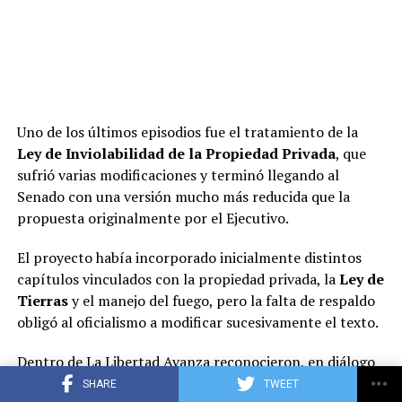
decisión final de la mesa política.
La premisa que
domina ahora en la Casa Rosada es reducir la
cantidad de frentes abiertos y ordenar las reformas
según las prioridades de Milei
: primero el Banco
Central e Inocencia Fiscal; Propiedad Privada quedará
para una etapa posterior, una vez que el oficialismo
Uno de los últimos episodios fue el tratamiento de la
considere superado el desgaste que dejó su tratamiento
Ley de Inviolabilidad de la Propiedad Privada
, que
en el Senado.
sufrió varias modificaciones y terminó llegando al
Senado con una versión mucho más reducida que la
Gobierno, propiedad privada, Banco Central
propuesta originalmente por el Ejecutivo.
El proyecto había incorporado inicialmente distintos
capítulos vinculados con la propiedad privada, la
Ley de
ADVERTISEMENT
Tierras
y el manejo del fuego, pero la falta de respaldo
obligó al oficialismo a modificar sucesivamente el texto.
Dentro de La Libertad Avanza reconocieron, en diálogo
con Infobae, que hubo errores políticos y de
SHARE
TWEET