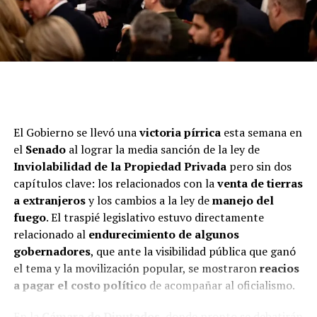
El Gobierno se llevó una
victoria pírrica
esta semana en
el
Senado
al lograr la media sanción de la ley de
Inviolabilidad de la Propiedad Privada
pero sin dos
capítulos clave: los relacionados con la
venta de tierras
a extranjeros
y los cambios a la ley de
manejo del
fuego
. El traspié legislativo estuvo directamente
relacionado al
endurecimiento de algunos
gobernadores
, que ante la visibilidad pública que ganó
el tema y la movilización popular, se mostraron
reacios
a pagar el costo político
de acompañar al oficialismo.
En la
Cámara de Diputados
, donde pronto se debatirán