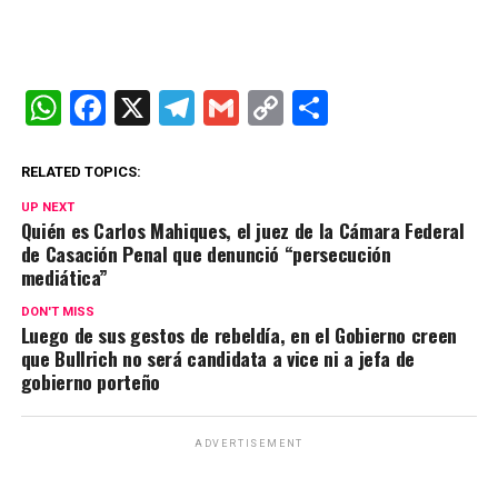
W
F
X
T
G
C
C
h
a
el
m
o
o
at
ce
e
ail
py
m
RELATED TOPICS:
s
b
gr
Li
p
UP NEXT
Quién es Carlos Mahiques, el juez de la Cámara Federal
A
o
a
n
ar
de Casación Penal que denunció “persecución
mediática”
p
o
m
k
tir
p
k
DON'T MISS
Luego de sus gestos de rebeldía, en el Gobierno creen
que Bullrich no será candidata a vice ni a jefa de
gobierno porteño
ADVERTISEMENT