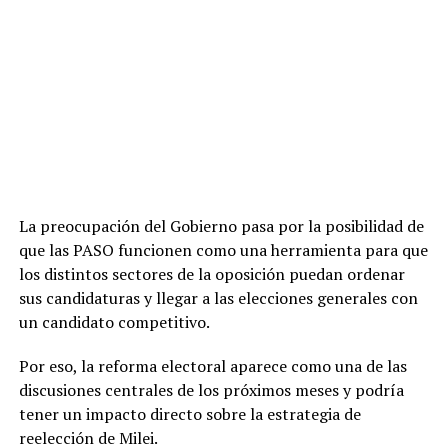
La preocupación del Gobierno pasa por la posibilidad de
que las PASO funcionen como una herramienta para que
los distintos sectores de la oposición puedan ordenar
sus candidaturas y llegar a las elecciones generales con
un candidato competitivo.
Por eso, la reforma electoral aparece como una de las
W
F
X
T
G
C
C
discusiones centrales de los próximos meses y podría
h
a
el
m
o
o
tener un impacto directo sobre la estrategia de
reelección de Milei.
at
ce
e
ail
py
m