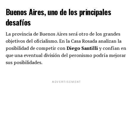
s
b
gr
Li
p
Buenos Aires, uno de los principales
A
o
a
n
ar
desafíos
p
o
m
k
tir
La provincia de Buenos Aires será otro de los grandes
p
k
objetivos del oficialismo. En la Casa Rosada analizan la
posibilidad de competir con
Diego Santilli
y confían en
que una eventual división del peronismo podría mejorar
sus posibilidades.
Federico Sturzenegger y Patricia Bullrich enfrentaron
ADVERTISEMENT
fuertes diferencias por los detalles de la Ley de
Propiedad Privada (Foto: Archivo/ X @PatoBullrich).
El principal objetivo para el 26 de agosto es
la reforma
de la Carta Orgánica del Banco Central
. El texto
restablece como misión principal de la entidad
preservar el valor de la moneda y prohíbe el
financiamiento al Estado nacional, las provincias y los