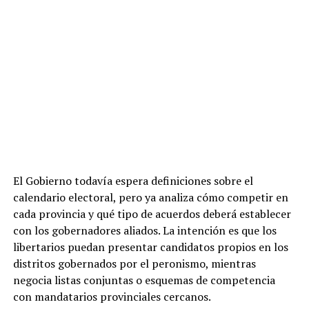
“Hay poca predisposición de los gobernadores a ser
arrastrados a temas que claramente son impopulares. Si
bien eso no significa que pierdan la idea de colaborar
con el Gobierno,
sienten que cualquier paso en falso,
El Gobierno todavía espera definiciones sobre el
donde queden descalzados de la opinión pública,
calendario electoral, pero ya analiza cómo competir en
puede perjudicar sus chances electorales
”,
cada provincia y qué tipo de acuerdos deberá establecer
sintetizaron.
con los gobernadores aliados. La intención es que los
libertarios puedan presentar candidatos propios en los
Aunque el problema que ven a futuro es que los
distritos gobernados por el peronismo, mientras
proyectos en carpeta para ser debatidos en Diputados
negocia listas conjuntas o esquemas de competencia
no generan el mismo nivel de movilización ni acaparan
con mandatarios provinciales cercanos.
la conversación pública. “
Son temas de menor