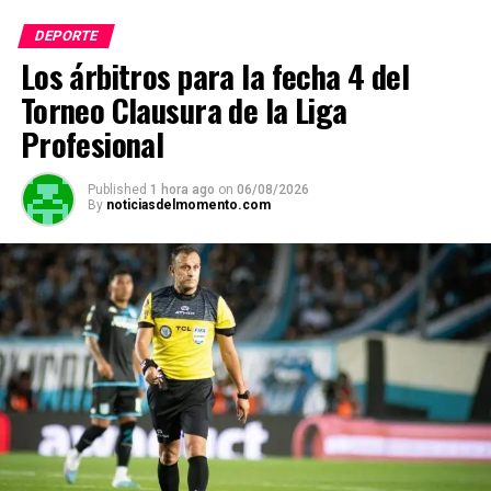
s
b
gr
Li
p
DEPORTE
A
o
a
n
ar
Los árbitros para la fecha 4 del
p
o
m
k
tir
Torneo Clausura de la Liga
p
k
Profesional
Published
1 hora ago
on
06/08/2026
By
noticiasdelmomento.com