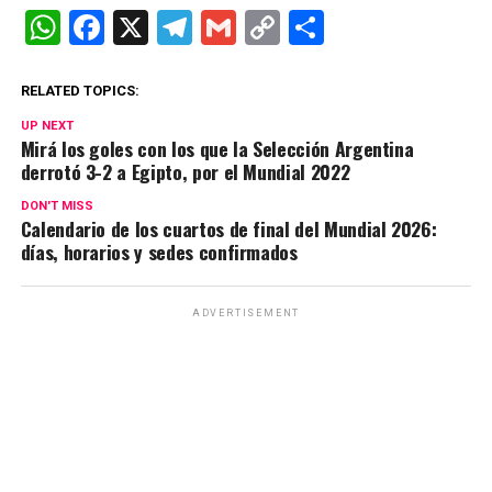
W
F
X
T
G
C
C
h
a
el
m
o
o
at
ce
e
ail
py
m
RELATED TOPICS:
s
b
gr
Li
p
UP NEXT
Mirá los goles con los que la Selección Argentina
A
o
a
n
ar
derrotó 3-2 a Egipto, por el Mundial 2022
p
o
m
k
tir
DON'T MISS
Calendario de los cuartos de final del Mundial 2026:
p
k
días, horarios y sedes confirmados
ADVERTISEMENT