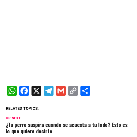
W
F
X
T
G
C
C
h
a
el
m
o
o
at
ce
e
ail
py
m
RELATED TOPICS:
s
b
gr
Li
p
UP NEXT
¿Tu perro suspira cuando se acuesta a tu lado? Esto es
A
o
a
n
ar
lo que quiere decirte