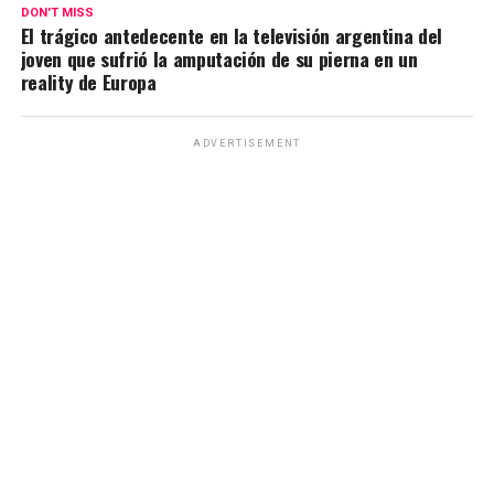
p
o
m
k
tir
DON'T MISS
El trágico antedecente en la televisión argentina del
p
k
joven que sufrió la amputación de su pierna en un
reality de Europa
ADVERTISEMENT