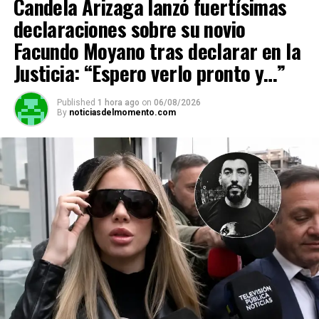
Candela Arizaga lanzó fuertísimas
p
o
m
k
tir
declaraciones sobre su novio
p
k
Facundo Moyano tras declarar en la
Justicia: “Espero verlo pronto y…”
Published
1 hora ago
on
06/08/2026
By
noticiasdelmomento.com