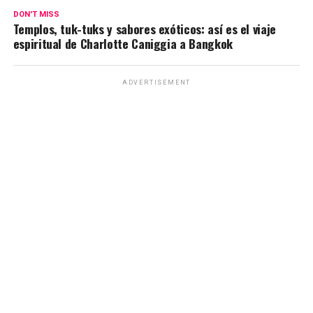
p
o
m
k
tir
DON'T MISS
p
k
Templos, tuk-tuks y sabores exóticos: así es el viaje
espiritual de Charlotte Caniggia a Bangkok
ADVERTISEMENT