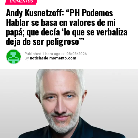
CHIMENTOS
A
o
a
n
ar
Andy Kusnetzoff: “PH Podemos
p
o
m
k
tir
Hablar se basa en valores de mi
p
k
papá; que decía ‘lo que se verbaliza
deja de ser peligroso’”
Published
1 hora ago
on
08/08/2026
By
noticiasdelmomento.com