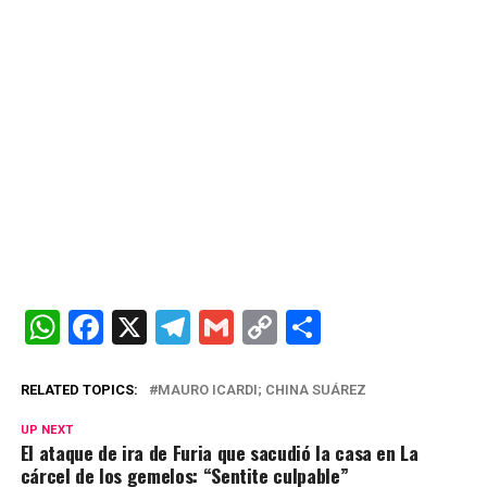
W
F
X
T
G
C
C
h
a
el
m
o
o
at
ce
e
ail
py
m
RELATED TOPICS:
MAURO ICARDI; CHINA SUÁREZ
s
b
gr
Li
p
UP NEXT
El ataque de ira de Furia que sacudió la casa en La
A
o
a
n
ar
cárcel de los gemelos: “Sentite culpable”