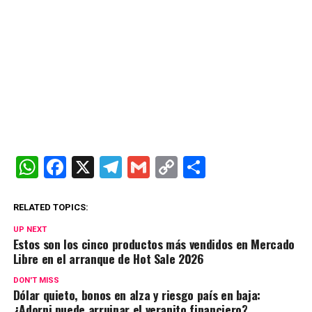
W
F
X
T
G
C
C
h
a
el
m
o
o
at
ce
e
ail
py
m
RELATED TOPICS:
s
b
gr
Li
p
UP NEXT
Estos son los cinco productos más vendidos en Mercado
A
o
a
n
ar
Libre en el arranque de Hot Sale 2026
p
o
m
k
tir
DON'T MISS
Dólar quieto, bonos en alza y riesgo país en baja:
p
k
¿Adorni puede arruinar el veranito financiero?