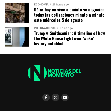
incluyendo el bono extraordinario, es de
$363.843,15
.
ADVERTISEMENT
ECONOMIA
21 horas ago
Para la
Pensión Universal para el Adulto Mayor
Dólar hoy en vivo: a cuánto se negocian
(PUAM)
, el ingreso es de
$405.820,74
.
todas las cotizaciones minuto a minuto
este miércoles 5 de agosto
INTERNACIONAL
3 días ago
ADVERTISEMENT
Trump v. Smithsonian: A timeline of how
the White House fight over ‘woke’
history unfolded