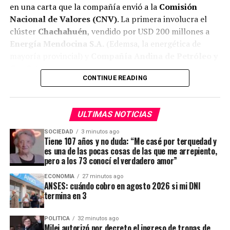
otorgaba una tasa de 2,10% efectivo mensual.
en una carta que la compañía envió a la
Comisión
Nacional de Valores (CNV)
. La primera involucra el
Esta situación provocó que
el Banco Central modere
clúster
Chachahuén
, vendido por USD 200 millones a
la absorción de pesos
. Si bien consiguió mantener
Energía Mendocina S.A.
(Edemsa, la energética de
controlado al dólar, hay un impacto directo en el
mayoría provincial) y
Compañía Andina de Petróleo y
consumo, la mora de créditos y los cheques rechazados.
Gas S.A.
Asignación Por Embarazo
CONTINUE READING
Las beneficiarias de la
Asignación por Embarazo
ADVERTISEMENT
ULTIMAS NOTICIAS
(AUE)
con DNI finalizado en 3 cobrarán el
miércoles 13
de agosto
. El monto actualizado es de
$150.848
. En la
SOCIEDAD
3 minutos ago
Tiene 107 años y no duda: “Me casé por terquedad y
zona 1, el valor es de
$196.103
.
es una de las pocas cosas de las que me arrepiento,
pero a los 73 conocí el verdadero amor”
ECONOMIA
27 minutos ago
ADVERTISEMENT
ANSES: cuándo cobro en agosto 2026 si mi DNI
termina en 3
POLITICA
32 minutos ago
Milei autorizó por decreto el ingreso de tropas de