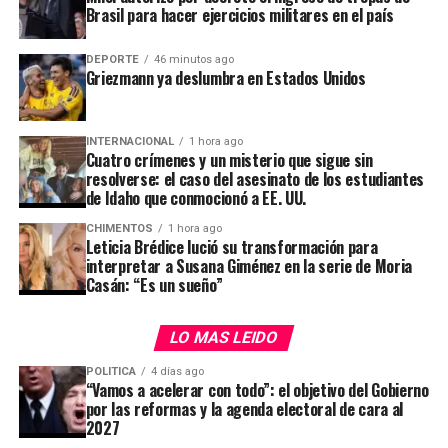
Brasil para hacer ejercicios militares en el país
ADVERTISEMENT
DEPORTE
46 minutos ago
Griezmann ya deslumbra en Estados Unidos
INTERNACIONAL
1 hora ago
Cuatro crímenes y un misterio que sigue sin
resolverse: el caso del asesinato de los estudiantes
de Idaho que conmocionó a EE. UU.
CHIMENTOS
1 hora ago
Leticia Brédice lució su transformación para
interpretar a Susana Giménez en la serie de Moria
La segunda corresponde al clúster
Mendoza No
Casán: “Es un sueño”
Operado
, transferido por USD 205 millones a
San
Benito Upstream S.A.U.
, una sociedad controlada por
LO MAS LEIDO
PeCom
, el brazo energético de la familia
Pérez
Companc
(manejado por Rosario, Pilar y Luis). Ambas
POLITICA
4 días ago
operaciones incluyen la cesión de ductos y el stock de
“Vamos a acelerar con todo”: el objetivo del Gobierno
por las reformas y la agenda electoral de cara al
Asignación por Prenatal y
materiales en los almacenes asociados a los activos.
2027