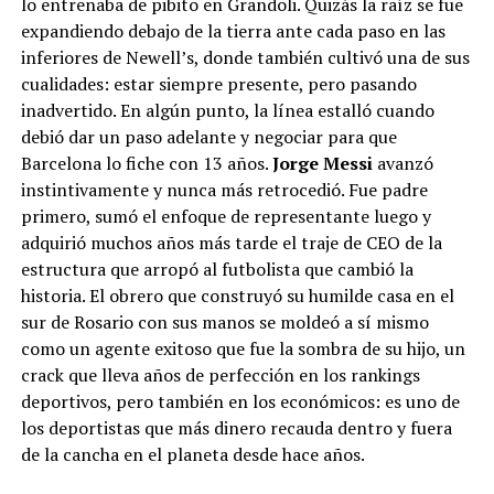
lo entrenaba de pibito en Grandoli. Quizás la raíz se fue
expandiendo debajo de la tierra ante cada paso en las
inferiores de Newell’s, donde también cultivó una de sus
cualidades: estar siempre presente, pero pasando
inadvertido. En algún punto, la línea estalló cuando
debió dar un paso adelante y negociar para que
Barcelona lo fiche con 13 años.
Jorge Messi
avanzó
instintivamente y nunca más retrocedió. Fue padre
primero, sumó el enfoque de representante luego y
adquirió muchos años más tarde el traje de CEO de la
estructura que arropó al futbolista que cambió la
No obstante, a pesar de su juventud, Messi ya había sido
historia. El obrero que construyó su humilde casa en el
apuntado en varias ocasiones como una gran promesa
sur de Rosario con sus manos se moldeó a sí mismo
del fútbol mundial. «Máximo, máximo, en dos años Leo
como un agente exitoso que fue la sombra de su hijo, un
ya estará en la Primera de Barcelona dando espectáculo
crack que lleva años de perfección en los rankings
y será una súper estrella mundial», dijo en agosto de
deportivos, pero también en los económicos: es uno de
2003 a El Gráfico Carles Rexach, ex entrenador del
los deportistas que más dinero recauda dentro y fuera
Barcelona, quien impulsó al club a contratar al
de la cancha en el planeta desde hace años.
argentino de 12 años que había llegado hasta Cataluña
para probarse.