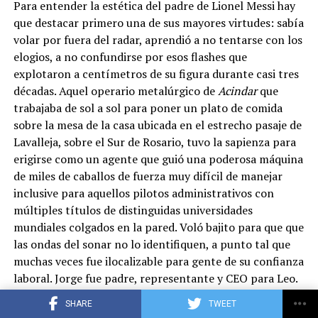
Para entender la estética del padre de Lionel Messi hay
que destacar primero una de sus mayores virtudes: sabía
Siete meses después llegó su primer gol: lo marcó el
volar por fuera del radar, aprendió a no tentarse con los
primero de mayo de 2005 ante Albacete, tras recibir una
elogios, a no confundirse por esos flashes que
asistencia de Ronaldinho. Aquella temporada 2004/05 el
explotaron a centímetros de su figura durante casi tres
rosarino jugó en total 77 minutos y festejó el primero de
décadas. Aquel operario metalúrgico de
Acindar
que
sus 23 títulos con el conjunto catalán, en el cual fue
trabajaba de sol a sol para poner un plato de comida
dirigido luego por otros cuatro entrenadores: además de
sobre la mesa de la casa ubicada en el estrecho pasaje de
Rijkaard lo dirigieron Josep Guardiola, Tito Vilanova,
Lavalleja, sobre el Sur de Rosario, tuvo la sapienza para
Gerardo Martino y Luis Enrique.
erigirse como un agente que guió una poderosa máquina
de miles de caballos de fuerza muy difícil de manejar
Serían 17 años de Messi en el Barcelona, llenos de
inclusive para aquellos pilotos administrativos con
conquistas, distinciones individuales (ocho veces ganó el
múltiples títulos de distinguidas universidades
Balón de Oro) y de goles: 672 en 778 partidos. Entre los
mundiales colgados en la pared. Voló bajito para que que
45 títulos que ganó en toda su carrera, 29 fueron con el
las ondas del sonar no lo identifiquen, a punto tal que
Barsa.
muchas veces fue ilocalizable para gente de su confianza
laboral. Jorge fue padre, representante y CEO para Leo.
En ese orden.
ADVERTISEMENT
SHARE
TWEET