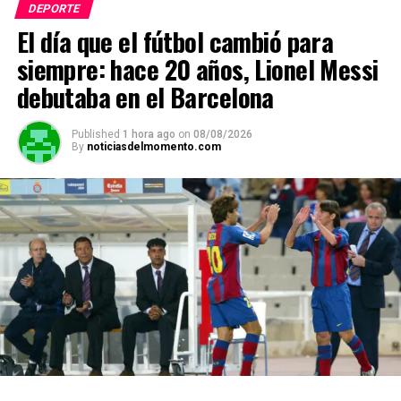
DEPORTE
A
o
a
n
ar
El día que el fútbol cambió para
p
o
m
k
tir
siempre: hace 20 años, Lionel Messi
p
k
debutaba en el Barcelona
Published
1 hora ago
on
08/08/2026
By
noticiasdelmomento.com