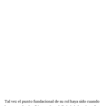
ante Porto, entonces dirigido por José Mourinho.
Video
A 20 años del debut de Messi en el Barcelona
ADVERTISEMENT
Tal vez el punto fundacional de su rol haya sido cuando