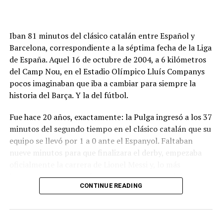
Iban 81 minutos del clásico catalán entre Español y
Barcelona, correspondiente a la séptima fecha de la Liga
de España. Aquel 16 de octubre de 2004, a 6 kilómetros
del Camp Nou, en el Estadio Olímpico Lluís Companys
pocos imaginaban que iba a cambiar para siempre la
historia del Barça. Y la del fútbol.
Fue hace 20 años, exactamente: la Pulga ingresó a los 37
minutos del segundo tiempo en el clásico catalán que su
equipo se llevó por 1 a 0 ante el Espanyol. Faltaban
nueve minutos para que finalizara el derby, empezaba
oficialmente la carrera de Lionel Messi​ y, lo más
importante,
comenzaba una nueva era en el deporte
CONTINUE READING
más popular del planeta
.
ADVERTISEMENT