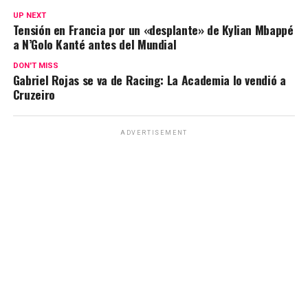
s
b
gr
Li
p
UP NEXT
Tensión en Francia por un «desplante» de Kylian Mbappé
A
o
a
n
ar
a N’Golo Kanté antes del Mundial
p
o
m
k
tir
DON'T MISS
p
k
Gabriel Rojas se va de Racing: La Academia lo vendió a
Cruzeiro
ADVERTISEMENT