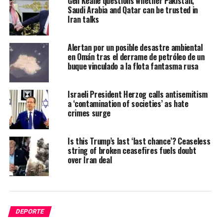
Gen Keane questions whether Pakistan,
Saudi Arabia and Qatar can be trusted in
Iran talks
Alertan por un posible desastre ambiental
en Omán tras el derrame de petróleo de un
buque vinculado a la flota fantasma rusa
Israeli President Herzog calls antisemitism
a ‘contamination of societies’ as hate
crimes surge
Is this Trump’s last ‘last chance’? Ceaseless
string of broken ceasefires fuels doubt
over Iran deal
DEPORTE