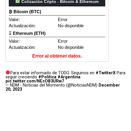
Cotización Cripto - Bitcoin & Ethereum
₿ Bitcoin (BTC)
Valor:
Error
Actualización:
No disponible
Ξ Ethereum (ETH)
Valor:
Error
Actualización:
No disponible
Error al obtener datos.
Para estar informado de TODO. Seguinos en
#TwitterX
Para
seguir creciendo
#Politica
#Argentina
pic.twitter.com/NEcOB3URw7
— NDM - Noticias del Momento (@NoticiasNDM)
December
20, 2023