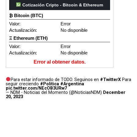
Cotización Cripto - Bitcoin & Ethereum
₿ Bitcoin (BTC)
Valor:
Error
Actualización:
No disponible
Ξ Ethereum (ETH)
Valor:
Error
Actualización:
No disponible
Error al obtener datos.
Para estar informado de TODO. Seguinos en
#TwitterX
Para
seguir creciendo
#Politica
#Argentina
pic.twitter.com/NEcOB3URw7
— NDM - Noticias del Momento (@NoticiasNDM)
December
20, 2023