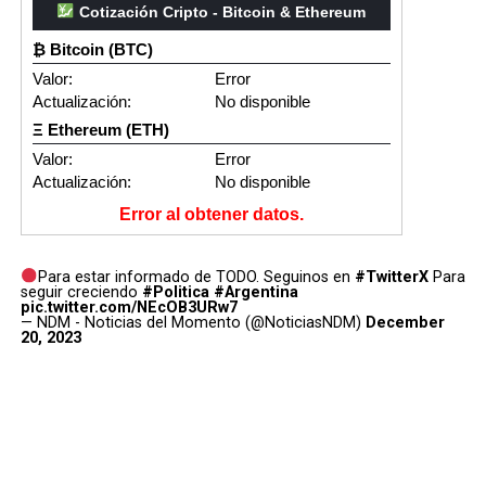
Cotización Cripto - Bitcoin & Ethereum
₿ Bitcoin (BTC)
Valor:
Error
Actualización:
No disponible
Ξ Ethereum (ETH)
Valor:
Error
Actualización:
No disponible
Error al obtener datos.
Para estar informado de TODO. Seguinos en
#TwitterX
Para
seguir creciendo
#Politica
#Argentina
pic.twitter.com/NEcOB3URw7
— NDM - Noticias del Momento (@NoticiasNDM)
December
20, 2023