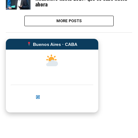
ahora
MORE POSTS
Buenos Aires · CABA
--°C
Sensación térmica: --°C
Actualizar ahora
No se pudo cargar el clima