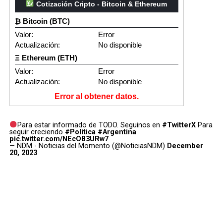
Cotización Cripto - Bitcoin & Ethereum
₿ Bitcoin (BTC)
Valor:
Error
Actualización:
No disponible
Ξ Ethereum (ETH)
Valor:
Error
Actualización:
No disponible
Error al obtener datos.
Para estar informado de TODO. Seguinos en
#TwitterX
Para
seguir creciendo
#Politica
#Argentina
pic.twitter.com/NEcOB3URw7
— NDM - Noticias del Momento (@NoticiasNDM)
December
20, 2023