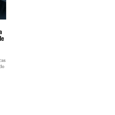
a
de
cas
ado