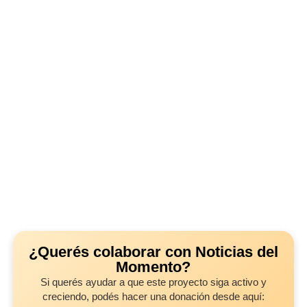
¿Querés colaborar con Noticias del
Momento?
Si querés ayudar a que este proyecto siga activo y
creciendo, podés hacer una donación desde aquí: