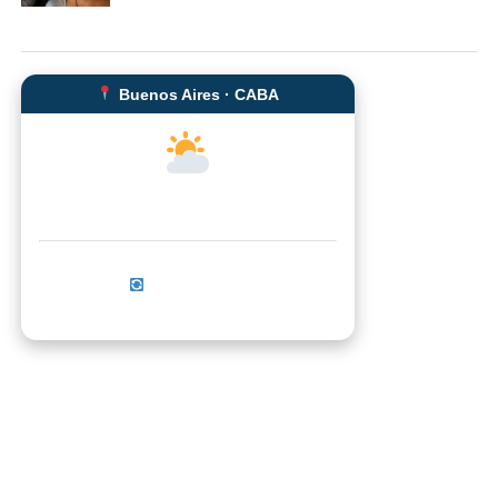
Buenos Aires · CABA
--°C
Sensación térmica: --°C
Actualizar ahora
No se pudo cargar el clima