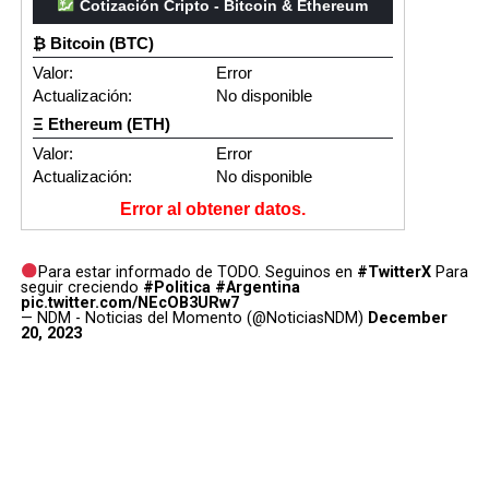
Cotización Cripto - Bitcoin & Ethereum
₿ Bitcoin (BTC)
Valor:
Error
Actualización:
No disponible
Ξ Ethereum (ETH)
Valor:
Error
Actualización:
No disponible
Error al obtener datos.
Para estar informado de TODO. Seguinos en
#TwitterX
Para
seguir creciendo
#Politica
#Argentina
pic.twitter.com/NEcOB3URw7
— NDM - Noticias del Momento (@NoticiasNDM)
December
20, 2023