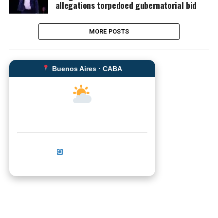
allegations torpedoed gubernatorial bid
MORE POSTS
Buenos Aires · CABA
--°C
Sensación térmica: --°C
Actualizar ahora
No se pudo cargar el clima