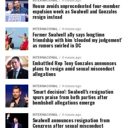
INTERNACIONAL
4 meses ago
House avoids unprecedented four-member
expulsion week as Swalwell and Gonzales
resign instead
INTERNACIONAL
4 meses ago
Former Swalwell ally says longtime
friendship with him ‘clouded my judgement’
as rumors swirled in DC
INTERNACIONAL
4 meses ago
Embattled Rep Tony Gonzales announces
plans to resign amid sexual misconduct
allegations
INTERNACIONAL
4 meses ago
‘Smart decision’: Swalwell’s resignation
spurs praise from both parties after
bombshell allegations emerge
INTERNACIONAL
4 meses ago
Swalwell announces resignation from
Congress after sexual misconduct