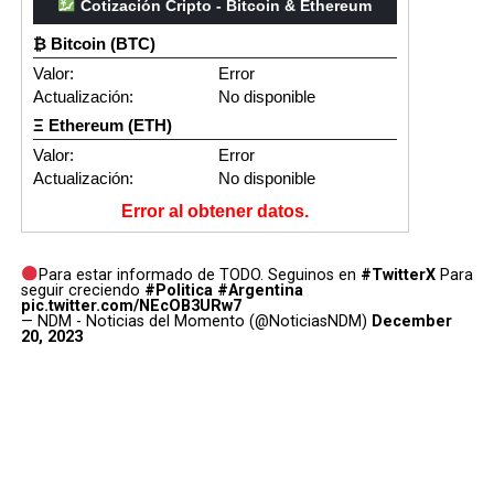
Cotización Cripto - Bitcoin & Ethereum
₿ Bitcoin (BTC)
Valor:
Error
Actualización:
No disponible
Ξ Ethereum (ETH)
Valor:
Error
Actualización:
No disponible
Error al obtener datos.
Para estar informado de TODO. Seguinos en
#TwitterX
Para
seguir creciendo
#Politica
#Argentina
pic.twitter.com/NEcOB3URw7
— NDM - Noticias del Momento (@NoticiasNDM)
December
20, 2023