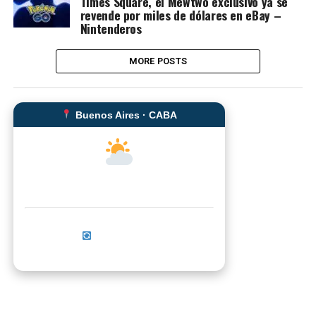
Times Square, el Mewtwo exclusivo ya se
revende por miles de dólares en eBay –
Nintenderos
MORE POSTS
Buenos Aires · CABA
--°C
Sensación térmica: --°C
Actualizar ahora
No se pudo cargar el clima