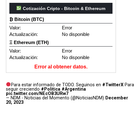
Cotización Cripto - Bitcoin & Ethereum
₿ Bitcoin (BTC)
Valor:
Error
Actualización:
No disponible
Ξ Ethereum (ETH)
Valor:
Error
Actualización:
No disponible
Error al obtener datos.
Para estar informado de TODO. Seguinos en
#TwitterX
Para
seguir creciendo
#Politica
#Argentina
pic.twitter.com/NEcOB3URw7
— NDM - Noticias del Momento (@NoticiasNDM)
December
20, 2023