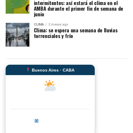
intermitentes: así estará el clima en el
AMBA durante el primer fin de semana de
junio
CLIMA
2 meses ago
Clima: se espera una semana de lluvias
torrenciales y frío
Buenos Aires · CABA
--°C
Sensación térmica: --°C
Actualizar ahora
No se pudo cargar el clima