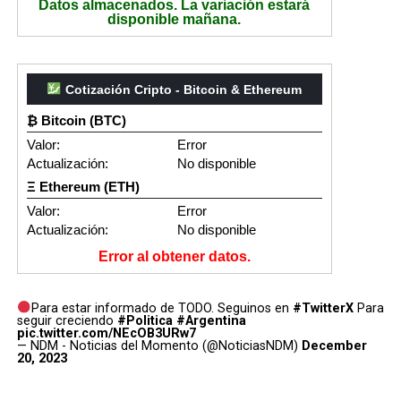
Datos almacenados. La variación estará
disponible mañana.
Cotización Cripto - Bitcoin & Ethereum
₿ Bitcoin (BTC)
Valor:
Error
Actualización:
No disponible
Ξ Ethereum (ETH)
Valor:
Error
Actualización:
No disponible
Error al obtener datos.
Para estar informado de TODO. Seguinos en
#TwitterX
Para
seguir creciendo
#Politica
#Argentina
pic.twitter.com/NEcOB3URw7
— NDM - Noticias del Momento (@NoticiasNDM)
December
20, 2023