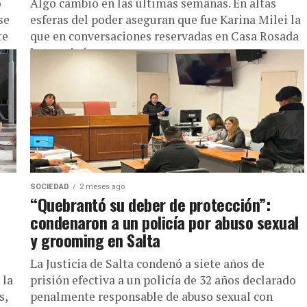
ó
Algo cambió en las últimas semanas. En altas
se
esferas del poder aseguran que fue Karina Milei la
te
que en conversaciones reservadas en Casa Rosada
le terminó...
SOCIEDAD
2 meses ago
“Quebrantó su deber de protección”:
condenaron a un policía por abuso sexual
y grooming en Salta
La Justicia de Salta condenó a siete años de
 la
prisión efectiva a un policía de 32 años declarado
s,
penalmente responsable de abuso sexual con