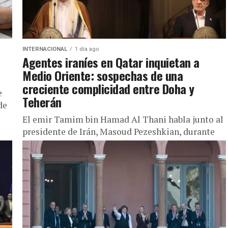
INTERNACIONAL
1 día ago
Agentes iraníes en Qatar inquietan a
Medio Oriente: sospechas de una
creciente complicidad entre Doha y
e
Teherán
de
El emir Tamim bin Hamad Al Thani habla junto al
presidente de Irán, Masoud Pezeshkian, durante
una conferencia en Teherán (Majid
Asgaripour/WANA/via REUTERS) (Imagen
Ilustrativa Infobae)...