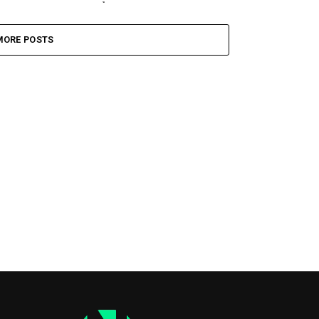
acceso carnal,...
MORE POSTS