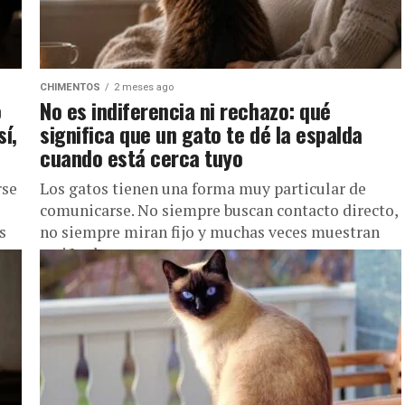
CHIMENTOS
2 meses ago
o
No es indiferencia ni rechazo: qué
í,
significa que un gato te dé la espalda
cuando está cerca tuyo
rse
Los gatos tienen una forma muy particular de
comunicarse. No siempre buscan contacto directo,
s
no siempre miran fijo y muchas veces muestran
cariño de maneras que...