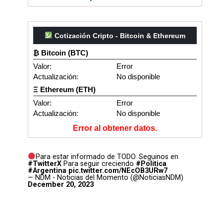
Cotización Cripto - Bitcoin & Ethereum
₿ Bitcoin (BTC)
Valor:
Error
Actualización:
No disponible
Ξ Ethereum (ETH)
Valor:
Error
Actualización:
No disponible
Error al obtener datos.
Para estar informado de TODO. Seguinos en
#TwitterX
Para seguir creciendo
#Politica
#Argentina
pic.twitter.com/NEcOB3URw7
— NDM - Noticias del Momento (@NoticiasNDM)
December 20, 2023