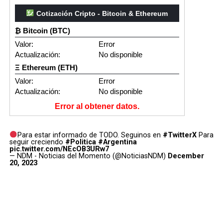
Cotización Cripto - Bitcoin & Ethereum
₿ Bitcoin (BTC)
Valor:
Error
Actualización:
No disponible
Ξ Ethereum (ETH)
Valor:
Error
Actualización:
No disponible
Error al obtener datos.
Para estar informado de TODO. Seguinos en
#TwitterX
Para
seguir creciendo
#Politica
#Argentina
pic.twitter.com/NEcOB3URw7
— NDM - Noticias del Momento (@NoticiasNDM)
December
20, 2023