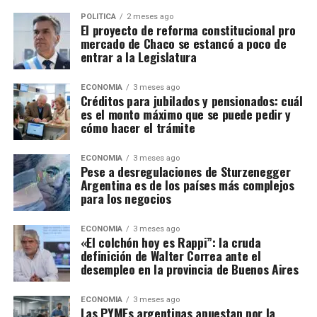
POLITICA
2 meses ago
El proyecto de reforma constitucional pro
mercado de Chaco se estancó a poco de
entrar a la Legislatura
ECONOMIA
3 meses ago
Créditos para jubilados y pensionados: cuál
es el monto máximo que se puede pedir y
cómo hacer el trámite
ECONOMIA
3 meses ago
Pese a desregulaciones de Sturzenegger
Argentina es de los países más complejos
para los negocios
ECONOMIA
3 meses ago
«El colchón hoy es Rappi”: la cruda
definición de Walter Correa ante el
desempleo en la provincia de Buenos Aires
ECONOMIA
3 meses ago
Las PYMEs argentinas apuestan por la