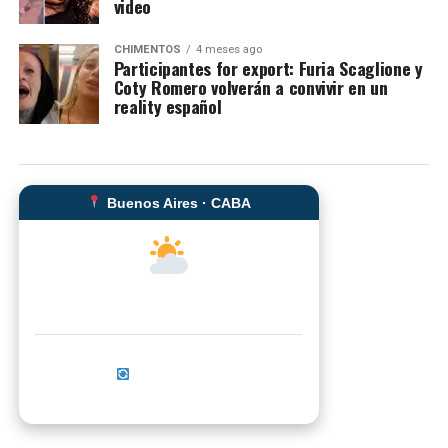
video
CHIMENTOS
4 meses ago
Participantes for export: Furia Scaglione y
Coty Romero volverán a convivir en un
reality español
Buenos Aires · CABA
--°C
Sensación térmica: --°C
Actualizar ahora
No se pudo cargar el clima