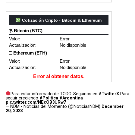
Cotización Cripto - Bitcoin & Ethereum
₿ Bitcoin (BTC)
Valor:
Error
Actualización:
No disponible
Ξ Ethereum (ETH)
Valor:
Error
Actualización:
No disponible
Error al obtener datos.
Para estar informado de TODO. Seguinos en
#TwitterX
Para
seguir creciendo
#Politica
#Argentina
pic.twitter.com/NEcOB3URw7
— NDM - Noticias del Momento (@NoticiasNDM)
December
20, 2023