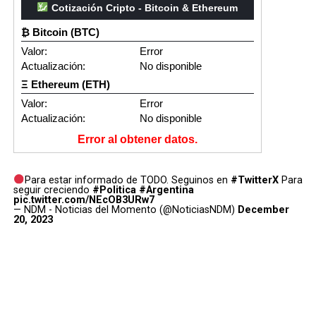
Cotización Cripto - Bitcoin & Ethereum
₿ Bitcoin (BTC)
Valor:
Error
Actualización:
No disponible
Ξ Ethereum (ETH)
Valor:
Error
Actualización:
No disponible
Error al obtener datos.
Para estar informado de TODO. Seguinos en
#TwitterX
Para
seguir creciendo
#Politica
#Argentina
pic.twitter.com/NEcOB3URw7
— NDM - Noticias del Momento (@NoticiasNDM)
December
20, 2023