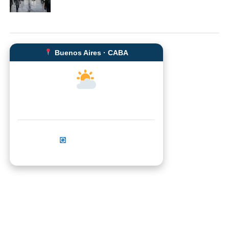
Buenos Aires · CABA
--°C
Sensación térmica: --°C
Actualizar ahora
No se pudo cargar el clima