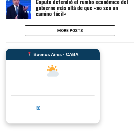
Caputo defendió el rumbo económico del
gobierno más allá de que «no sea un
camino fácil»
MORE POSTS
Buenos Aires · CABA
--°C
Sensación térmica: --°C
Actualizar ahora
No se pudo cargar el clima