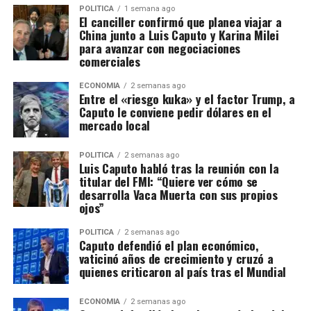
POLITICA
1 semana ago
El canciller confirmó que planea viajar a
China junto a Luis Caputo y Karina Milei
para avanzar con negociaciones
comerciales
ECONOMIA
2 semanas ago
Entre el «riesgo kuka» y el factor Trump, a
Caputo le conviene pedir dólares en el
mercado local
POLITICA
2 semanas ago
Luis Caputo habló tras la reunión con la
titular del FMI: “Quiere ver cómo se
desarrolla Vaca Muerta con sus propios
ojos”
POLITICA
2 semanas ago
Caputo defendió el plan económico,
vaticinó años de crecimiento y cruzó a
quienes criticaron al país tras el Mundial
ECONOMIA
2 semanas ago