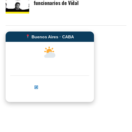
funcionarios de Vidal
Buenos Aires · CABA
--°C
Sensación térmica: --°C
Actualizar ahora
No se pudo cargar el clima