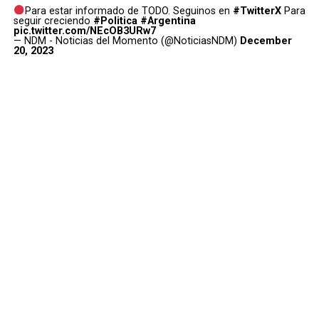
Para estar informado de TODO. Seguinos en
#TwitterX
Para
seguir creciendo
#Politica
#Argentina
pic.twitter.com/NEcOB3URw7
— NDM - Noticias del Momento (@NoticiasNDM)
December
20, 2023