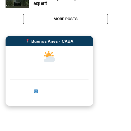
expert
MORE POSTS
Buenos Aires · CABA
--°C
Sensación térmica: --°C
Actualizar ahora
No se pudo cargar el clima