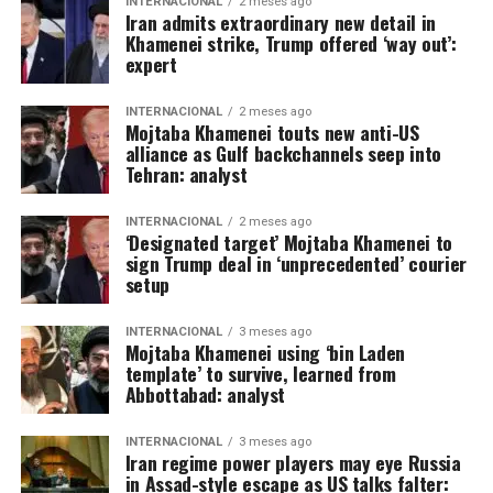
INTERNACIONAL
2 meses ago
Iran admits extraordinary new detail in
Khamenei strike, Trump offered ‘way out’:
expert
INTERNACIONAL
2 meses ago
Mojtaba Khamenei touts new anti-US
alliance as Gulf backchannels seep into
Tehran: analyst
INTERNACIONAL
2 meses ago
‘Designated target’ Mojtaba Khamenei to
sign Trump deal in ‘unprecedented’ courier
setup
INTERNACIONAL
3 meses ago
Mojtaba Khamenei using ‘bin Laden
template’ to survive, learned from
Abbottabad: analyst
INTERNACIONAL
3 meses ago
Iran regime power players may eye Russia
in Assad-style escape as US talks falter: