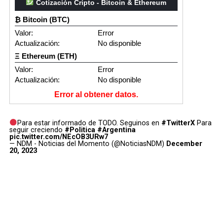
Cotización Cripto - Bitcoin & Ethereum
₿ Bitcoin (BTC)
Valor:
Error
Actualización:
No disponible
Ξ Ethereum (ETH)
Valor:
Error
Actualización:
No disponible
Error al obtener datos.
Para estar informado de TODO. Seguinos en
#TwitterX
Para
seguir creciendo
#Politica
#Argentina
pic.twitter.com/NEcOB3URw7
— NDM - Noticias del Momento (@NoticiasNDM)
December
20, 2023