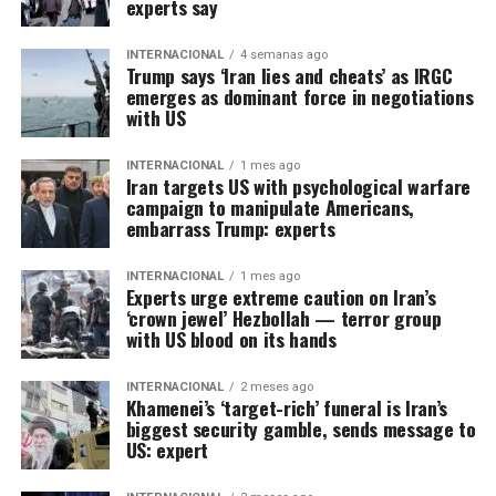
experts say
INTERNACIONAL
4 semanas ago
Trump says ‘Iran lies and cheats’ as IRGC
emerges as dominant force in negotiations
with US
INTERNACIONAL
1 mes ago
Iran targets US with psychological warfare
campaign to manipulate Americans,
embarrass Trump: experts
INTERNACIONAL
1 mes ago
Experts urge extreme caution on Iran’s
‘crown jewel’ Hezbollah — terror group
with US blood on its hands
INTERNACIONAL
2 meses ago
Khamenei’s ‘target-rich’ funeral is Iran’s
biggest security gamble, sends message to
US: expert