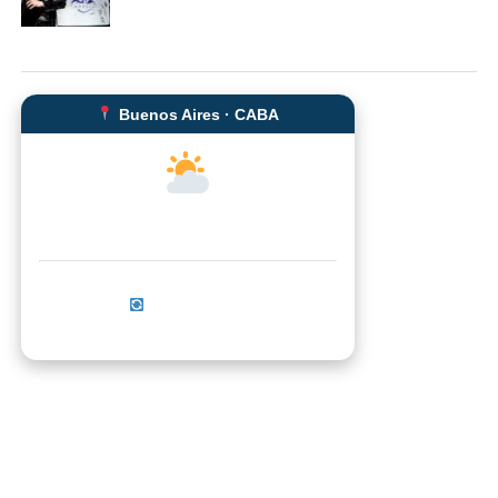
Buenos Aires · CABA
--°C
Sensación térmica: --°C
Actualizar ahora
No se pudo cargar el clima