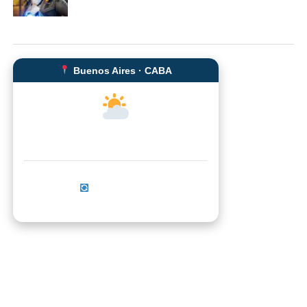
Buenos Aires · CABA
--°C
Sensación térmica: --°C
Actualizar ahora
No se pudo cargar el clima