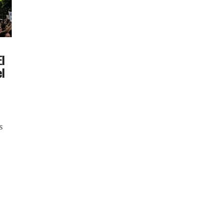
l
el
s
26,