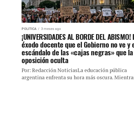
POLITICA
3 meses ago
¡UNIVERSIDADES AL BORDE DEL ABISMO! E
éxodo docente que el Gobierno no ve y 
escándalo de las «cajas negras» que la
oposición oculta
Por: Redacción NoticiasLa educación pública
argentina enfrenta su hora más oscura. Mientra
las calles se desbordaron hoy, 12 de mayo de 20
en una marcha federal...