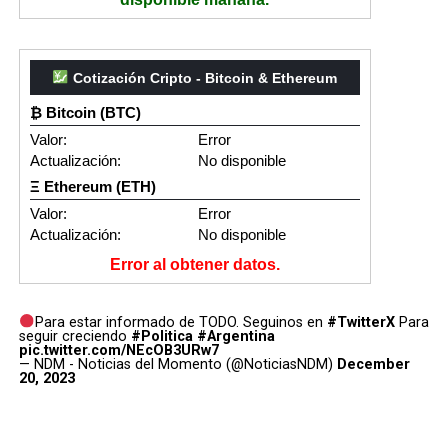
Cotización Cripto - Bitcoin & Ethereum
₿ Bitcoin (BTC)
Valor:
Error
Actualización:
No disponible
Ξ Ethereum (ETH)
Valor:
Error
Actualización:
No disponible
Error al obtener datos.
Para estar informado de TODO. Seguinos en
#TwitterX
Para
seguir creciendo
#Politica
#Argentina
pic.twitter.com/NEcOB3URw7
— NDM - Noticias del Momento (@NoticiasNDM)
December
20, 2023