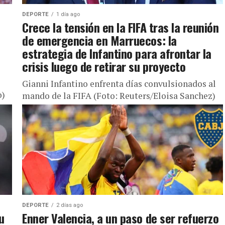
DEPORTE
1 día ago
Crece la tensión en la FIFA tras la reunión
de emergencia en Marruecos: la
estrategia de Infantino para afrontar la
crisis luego de retirar su proyecto
Gianni Infantino enfrenta días convulsionados al
o)
mando de la FIFA (Foto: Reuters/Eloisa Sanchez)
05 Ago, 2026 02:41 p. m. EST El proyecto fallido del
FIFA Forward...
DEPORTE
2 días ago
u
Enner Valencia, a un paso de ser refuerzo