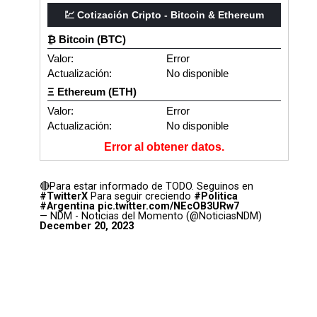
💹 Cotización Cripto - Bitcoin & Ethereum
₿ Bitcoin (BTC)
Valor:
Error
ional_properties»:
Actualización:
No disponible
Ξ Ethereum (ETH)
Valor:
Error
Actualización:
No disponible
Error al obtener datos.
🔴Para estar informado de TODO. Seguinos en
#TwitterX
Para seguir creciendo
#Politica
#Argentina
pic.twitter.com/NEcOB3URw7
— NDM - Noticias del Momento (@NoticiasNDM)
December 20, 2023