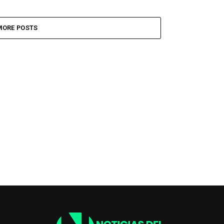
del Mundial 02 Ago, 2026 05:50 a. m. EST...
MORE POSTS