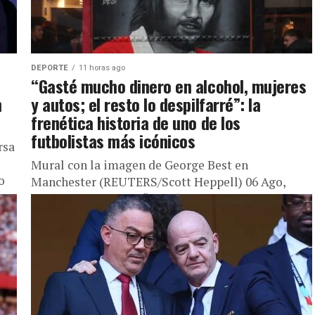
DEPORTE
11 horas ago
“Gasté mucho dinero en alcohol, mujeres
n
y autos; el resto lo despilfarré”: la
frenética historia de uno de los
futbolistas más icónicos
rsa
Mural con la imagen de George Best en
o
Manchester (REUTERS/Scott Heppell) 06 Ago,
2026 02:14 a. m. EST “Gasté mucho dinero en
alcohol, mujeres y autos...