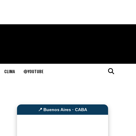
CLIMA
🔴YOUTUBE
📍 Buenos Aires · CABA
⛅
--°C