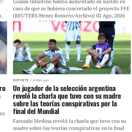
27
Gianni Infantino habría aumentado su sueldo en
o
caso de que se hubiera concretado el proyecto FFE
,
(REUTERS/Henry Romero/Archivo) 02 Ago, 2026
01:44 p. m. EST FIFA...
DEPORTE
4 días ago
uro
Un jugador de la selección argentina
n
reveló la charla que tuvo con su madre
sobre las teorías conspirativas por la
final del Mundial
nez
Facundo Medina reveló la charla que tuvo con su
madre sobre las teorías conspirativas en la final