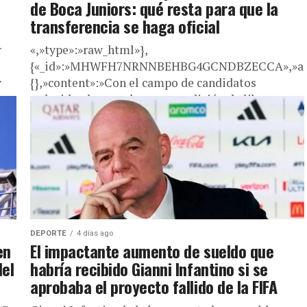
de Boca Juniors: qué resta para que la
transferencia se haga oficial
r
«,»type»:»raw_html»},
{«_id»:»MHWFH7NRNNBEHBG4GCNDBZECCA»,»addit
y
{},»content»:»Con el campo de candidatos
reducido, dos nombres en condición de libre
ganaron terreno: Valencia y Ezequiel “Chimy”
Ávila. Según precisó ESPN, “Los dos nueves que...
DEPORTE
4 días ago
en
El impactante aumento de sueldo que
del
habría recibido Gianni Infantino si se
aprobaba el proyecto fallido de la FIFA