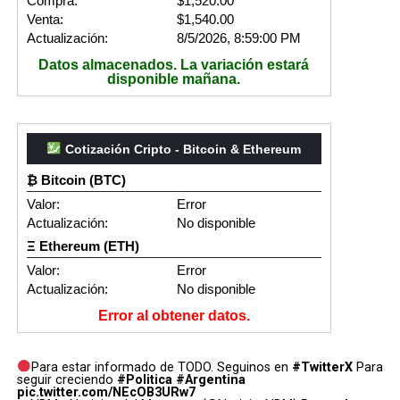
Compra:
$1,520.00
Venta:
$1,540.00
Actualización:
8/5/2026, 8:59:00 PM
Datos almacenados. La variación estará
disponible mañana.
Cotización Cripto - Bitcoin & Ethereum
₿ Bitcoin (BTC)
Valor:
Error
Actualización:
No disponible
Ξ Ethereum (ETH)
Valor:
Error
Actualización:
No disponible
Error al obtener datos.
Para estar informado de TODO. Seguinos en
#TwitterX
Para
seguir creciendo
#Politica
#Argentina
pic.twitter.com/NEcOB3URw7