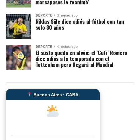
marcapasos le reanimó’
DEPORTE
3 meses ago
Niklas Süle dice adiós al fútbol con tan
solo 30 años
DEPORTE
4 meses ago
El susto queda en alivio: el ‘Cuti’ Romero
dice adiós a la temporada con el
Tottenham pero llegará al Mundial
Buenos Aires · CABA
--°C
Sensación térmica: --°C