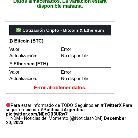
Datos almacenados. La variación estará
disponible mañana.
Cotización Cripto - Bitcoin & Ethereum
₿ Bitcoin (BTC)
Valor:
Error
Actualización:
No disponible
Ξ Ethereum (ETH)
Valor:
Error
Actualización:
No disponible
Error al obtener datos.
Para estar informado de TODO. Seguinos en
#TwitterX
Para
seguir creciendo
#Politica
#Argentina
pic.twitter.com/NEcOB3URw7
— NDM - Noticias del Momento (@NoticiasNDM)
December
20, 2023