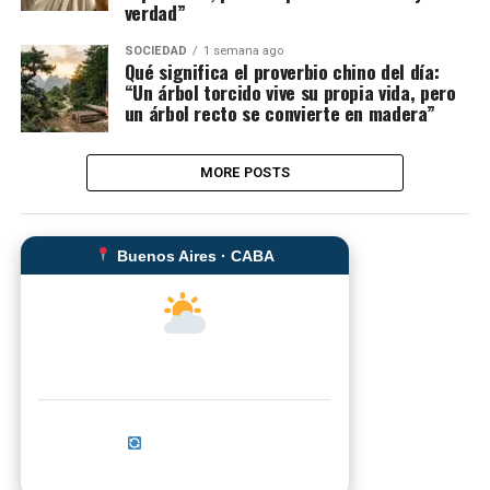
verdad”
SOCIEDAD
1 semana ago
Qué significa el proverbio chino del día:
“Un árbol torcido vive su propia vida, pero
un árbol recto se convierte en madera”
MORE POSTS
Buenos Aires · CABA
--°C
Sensación térmica: --°C
Actualizar ahora
No se pudo cargar el clima