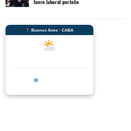
fuero laboral porteño
Buenos Aires · CABA
--°C
Sensación térmica: --°C
Actualizar ahora
No se pudo cargar el clima