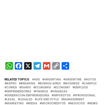
W
F
X
T
G
C
C
h
a
el
m
o
o
at
ce
e
ail
py
m
RELATED TOPICS:
ADS
ARGENTINA
ARGENTINE
AUTOS
BAPRO
BREAKING
BUENOS AIRES
BUSINESS
CAMPUS
s
b
gr
Li
p
COMEX
DIARIO
ECONOMÍA
ECONOMY
EMPLEOS
EMPRENDEDORES
FINANCE
FINANZAS
A
o
a
n
ar
GENERACION EMPRENDEDORA
IMPUESTOS
IPROFESIONAL
LEGAL
LEGALES
LIFE AND STYLE
MANAGEMENT
p
o
m
k
tir
MARKETING
MEDIA
MICROCRÉDITOS
NEGOCIOS
NEWS