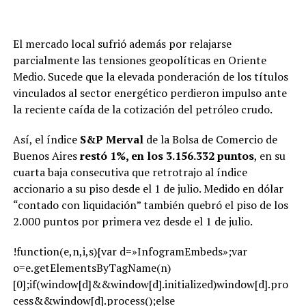
proyecto impide que el Tesoro entregue estos
títulos al BCRA a cambio de reservas
El mercado local sufrió además por relajarse
internacionales. Estos instrumentos, que no pueden
parcialmente las tensiones geopolíticas en Oriente
negociarse en el mercado, permitieron desde 2006
Medio. Sucede que la elevada ponderación de los títulos
que el Gobierno utilizara reservas del Banco
vinculados al sector energético perdieron impulso ante
Central para cancelar deuda en moneda extranjera.
la reciente caída de la cotización del petróleo crudo.
Así, el índice
S&P Merval
de la Bolsa de Comercio de
Banking Services (Legacy),Banking Services (TRBC level
Buenos Aires
restó 1%, en los 3.156.332 puntos
, en su
3),LEGACY: Financials (TRBC),Financials (TRBC level
cuarta baja consecutiva que retrotrajo al índice
1),South America / Central America,Equities Markets
accionario a su piso desde el 1 de julio. Medido en dólar
“contado con liquidación” también quebró el piso de los
2.000 puntos por primera vez desde el 1 de julio.
!function(e,n,i,s){var d=»InfogramEmbeds»;var
ADVERTISEMENT
o=e.getElementsByTagName(n)
[0];if(window[d]&&window[d].initialized)window[d].pro
cess&&window[d].process();else