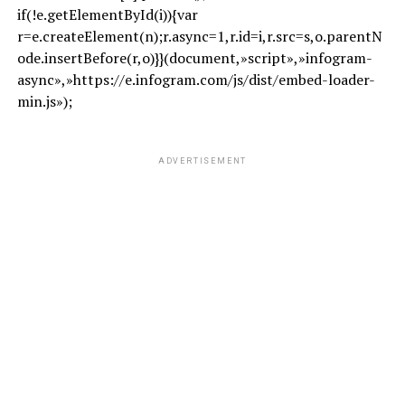
if(!e.getElementById(i)){var
r=e.createElement(n);r.async=1,r.id=i,r.src=s,o.parentN
ode.insertBefore(r,o)}}(document,»script»,»infogram-
async»,»https://e.infogram.com/js/dist/embed-loader-
min.js»);
ADVERTISEMENT
W
F
X
T
G
C
C