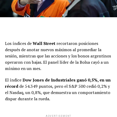
Santiago Bausili y Vladimir Werning, titular y
Los índices de
Wall Street
recortaron posiciones
vicepresidentel del BCRA, respectivamente.
después de anotar nuevos máximos al promediar la
sesión, mientras que las acciones y los bonos argentinos
Prohibición total del financiamiento al Tesoro,
operaron con bajas. El panel líder de la Bolsa cayó a un
las provincias y los municipios
: El BCRA no podrá
mínimo en un mes.
otorgar adelantos transitorios ni brindar asistencia
financiera, ya sea de manera directa o indirecta, al
El índice
Dow Jones de Industriales ganó 0,5%, en un
Estado. Se elimina así el mecanismo que permitía
récord
de 54.349 puntos, pero el S&P 500 cedió 0,2% y
la emisión de dinero para cubrir el déficit fiscal. El
el Nasdaq, un 0,8%, que demuestra un comportamiento
proyecto establece la derogación del artículo 21 de
dispar durante la rueda.
la actual Carta Orgánica.
Restricción de la transferencia de utilidades
ADVERTISEMENT