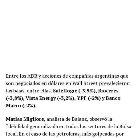
h
a
el
m
o
o
at
ce
e
ail
py
m
s
b
gr
Li
p
A
o
a
n
ar
p
o
m
k
tir
p
k
Entre los ADR y acciones de compañías argentinas que
son negociados en dólares en Wall Street prevalecieron
las bajas, entre ellas,
Satellogic (-3,5%), Bioceres
(-3,8%), Vista Energy (-3,2%), YPF (-2%) y Banco
Macro (-2%).
Matías Migliore
, analista de Balanz, observó la
“debilidad generalizada en todos los sectores de la Bolsa
local. En el caso de las petroleras, más golpeadas por