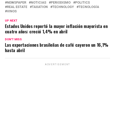
NEWSPAPER
NOTICIAS
PERIODISMO
POLITICS
p
k
REAL ESTATE
TAXATION
TECHNOLOGY
TECNOLOGÍA
VINOS
UP NEXT
Estados Unidos reportó la mayor inflación mayorista en
cuatro años: creció 1,4% en abril
DON'T MISS
Las exportaciones brasileñas de café cayeron un 16,1%
hasta abril
ADVERTISEMENT