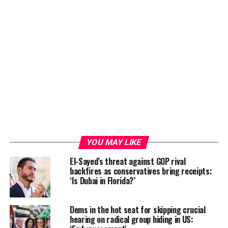
YOU MAY LIKE
El-Sayed’s threat against GOP rival
backfires as conservatives bring receipts:
‘Is Dubai in Florida?’
Dems in the hot seat for skipping crucial
hearing on radical group hiding in US: