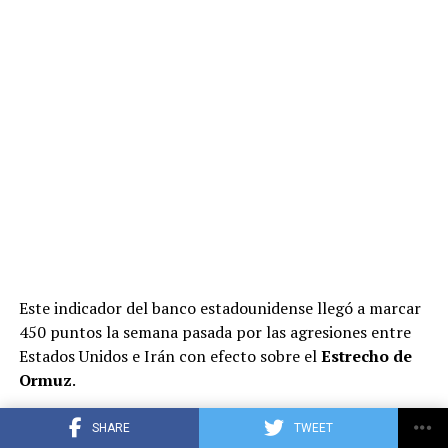
Este indicador del banco estadounidense llegó a marcar
450 puntos la semana pasada por las agresiones entre
Estados Unidos e Irán con efecto sobre el
Estrecho de
Ormuz
.
Los precios del crudo operaron en mínimos de tres
SHARE
TWEET