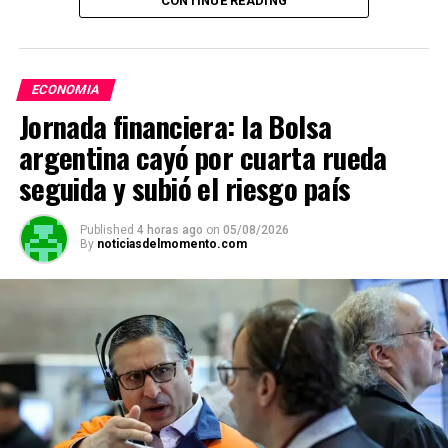
CONTINUE READING
Fotografía: Adrián Escandar
ECONOMIA
Jornada financiera: la Bolsa
argentina cayó por cuarta rueda
seguida y subió el riesgo país
Published
4 horas ago
on
05/08/2026
By
noticiasdelmomento.com
Javier Milei presentó el proyecto de reforma de la Carta
Orgánica del BCRA en cadena nacional. (Captura de video)