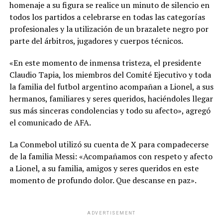
homenaje a su figura se realice un minuto de silencio en
importantes aproximaciones al área rival, aunque
todos los partidos a celebrarse en todas las categorías
careció de eficacia para abrir el marcador. El arquero
profesionales y la utilización de un brazalete negro por
Thyago Ayala
se destacó con una notable atajada
parte del árbitros, jugadores y cuerpos técnicos.
sobre Renzo Tesuri
, quien remató de volea desde
adentro del área. El arma principal del
Verde
fue la
«En este momento de inmensa tristeza, el presidente
pelota parada
, ya que ganó constantemente de cabeza
Claudio Tapia, los miembros del Comité Ejecutivo y toda
en el segundo piso de la cancha.»,»type»:»text»},
la familia del futbol argentino acompañan a Lionel, a sus
{«_id»:»UAVDTWGRMZFP7BAVC3YCJGCCPM»,»addition
hermanos, familiares y seres queridos, haciéndoles llegar
al_properties»:{},»content»:»A los 21 minutos del
sus más sinceras condolencias y todo su afecto», agregó
segundo tiempo, Sarmiento tuvo la oportunidad de abrir
el comunicado de AFA.
el marcador gracias a un penal otorgado tras una acción
ofensiva de
Junior Marabel
, quien forzó la mano de
La Conmebol utilizó su cuenta de X para compadecerse
Nicolás Laméndola
.
Marabel
ejecutó el disparo sin
de la familia Messi: «Acompañamos con respeto y afecto
titubear y puso el 1-0 ante
Luis Ingolotti
. Cuatro
a Lionel, a su familia, amigos y seres queridos en este
minutos más tarde,
Julián Mavilla
amplió la diferencia
momento de profundo dolor. Que descanse en paz».
con una jugada veloz.»,»type»:»text»},
{«_id»:»BV72IP3XE5AKFH7ZTQVCBJHJ4Q»,»additional_
properties»:{},»content»:»El panorama se modificó para
ADVERTISEMENT