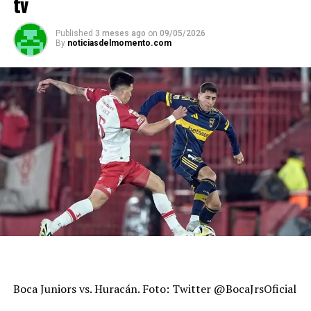
tv
Published
3 meses ago
on
09/05/2026
By
noticiasdelmomento.com
Boca Juniors vs. Huracán. Foto: Twitter @BocaJrsOficial