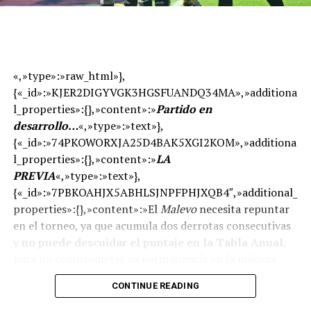
«,»type»:»raw_html»},
{«_id»:»KJER2DIGYVGK3HGSFUANDQ34MA»,»additiona
l_properties»:{},»content»:»
Partido en
desarrollo…
«,»type»:»text»},
{«_id»:»74PKOWORXJA25D4BAK5XGI2KOM»,»additiona
l_properties»:{},»content»:»
LA
PREVIA
«,»type»:»text»},
{«_id»:»7PBKOAHJX5ABHLSJNPFPHJXQB4″,»additional_
properties»:{},»content»:»El
Malevo
necesita repuntar
en el torneo, ya que acumula dos derrotas consecutivas
y
no puede descuidar el puntaje en la Tabla Anual
,
para no comprometer su permanencia en la máxima
categoría. Los dirigidos por
Guillermo Duró
vienen de
CONTINUE READING
caer ante Barracas Central 1-0 en el Interzonal como
locales y buscarán recuperar la confianza.