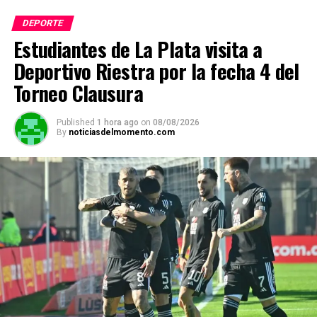
s
b
gr
Li
p
DEPORTE
A
o
a
n
ar
Estudiantes de La Plata visita a
p
o
m
k
tir
Deportivo Riestra por la fecha 4 del
p
k
Torneo Clausura
Published
1 hora ago
on
08/08/2026
By
noticiasdelmomento.com