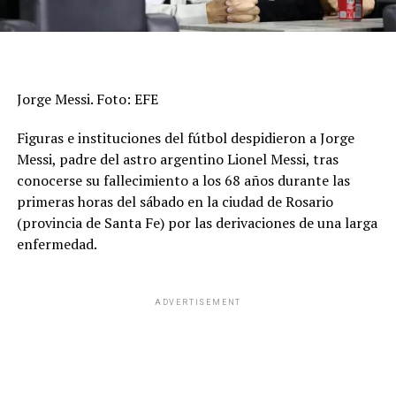
properties»:{},»content»:»
Árbitro
: Andrés
Merlos»,»type»:»text»},
{«_id»:»PUG5BNCDLVB5ZJD7WMDSY5R5IQ»,»additiona
l_properties»:{},»content»:»
VAR
: Silvio
Trucco»,»type»:»text»},
Jorge Messi. Foto: EFE
{«_id»:»HQZPGWMK4JAQLLIENM4IVDP5HI»,»additiona
l_properties»:{},»content»:»
TV
: TNT
Figuras e instituciones del fútbol despidieron a Jorge
Sports»,»type»:»text»},
Messi, padre del astro argentino Lionel Messi, tras
{«_id»:»H3YYLMG265G73OQHYLJLLTLTDE»,»additional
conocerse su fallecimiento a los 68 años durante las
_properties»:{},»content»:»»,»type»:»text»},
primeras horas del sábado en la ciudad de Rosario
{«_id»:»YAUUBWVBFBHTNMAOBWVIELUUCI»,»addition
(provincia de Santa Fe) por las derivaciones de una larga
al_properties»:{},»content»:»Atlético Tucumán 1-2
enfermedad.
Sarmiento «,»level»:2,»type»:»header»},
{«_id»:»ZVLQABVN7NAAHHPV5CPTKSXSXU»,»addition
al_properties»:
ADVERTISEMENT
{«resizeUrl»:»/resizer/v2/ZVLQABVN7NAAHHPV5CPTK
SXSXU.jfif?
auth=b9e2c4bd5aac13163a8302fa9c65a1b7f06ce601ea7
034c0a34ae56584d684a8″},»auth»: