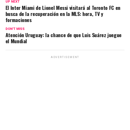
UP NEXT
A
o
a
n
ar
El Inter Miami de Lionel Messi visitará al Toronto FC en
busca de la recuperación en la MLS: hora, TV y
p
o
m
k
tir
formaciones
p
k
DON'T MISS
Atención Uruguay: la chance de que Luis Suárez juegue
el Mundial
ADVERTISEMENT