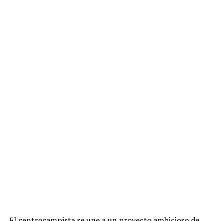
El centrocampista se une a un proyecto ambicioso de