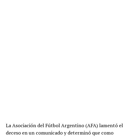
{«1″:»b9e2c4bd5aac13163a8302fa9c65a1b7f06ce601ea7
034c0a34ae56584d684a8″},»caption»:»Atlético
Tucumán busca mantener su invicto ante Sarmiento de
Junín
(@ATOficial)»,»height»:2048,»type»:»image»,»url»:»htt
ps://cloudfront-us-east-
1.images.arcpublishing.com/infobae/ZVLQABVN7NAAH
HPV5CPTKSXSXU.jfif»,»width»:1462},
{«_id»:»V3FG5ZCZ3RGU7GXGFZ2ZDNSM6Y»,»content»
:»
«,»type»:»raw_html»},
{«_id»:»WVHNY7WHLZD2PEYTWXEDPHXD6E»,»additi
onal_properties»:{},»content»:»En el
Jardín de la
República
,
Atlético Tucumán
es local frente a
Sarmiento de Junín
en un duelo válido por la Zona B. El
partido cuenta con
Leandro Rey Hilfer
como máxima
autoridad y la transmisión está a cargo de
ESPN
Premium
.»,»type»:»text»},
La Asociación del Fútbol Argentino (AFA) lamentó el
{«_id»:»ZI4JGEZS2RA67FLG3RNVIMBW3Y»,»additional_
deceso en un comunicado y determinó que como
properties»:{},»content»:»El
Decano
logró concretar