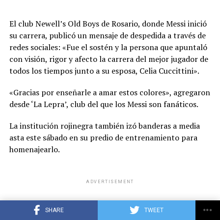
semestre con una eliminación en Copa Argentina y
dos
derrotas consecutivas
ante Argentinos Juniors y
El club Newell’s Old Boys de Rosario, donde Messi inició
Banfield. Sin embargo, se recuperó con
una victoria
en
su carrera, publicó un mensaje de despedida a través de
Junín 2-1 frente a Independiente Rivadavia de Mendoza.
redes sociales: «Fue el sostén y la persona que apuntaló
«,»type»:»text»},
con visión, rigor y afecto la carrera del mejor jugador de
{«_id»:»OR5UJPER4NAWHFLFC24MVVZL3E»,»additiona
todos los tiempos junto a su esposa, Celia Cuccittini».
l_properties»:
{},»content»:»
Formaciones
:»,»type»:»text»},
«Gracias por enseñarle a amar estos colores», agregaron
{«_id»:»H46WY7YMDNCANCRMHGDIU6XJWY»,»conten
desde ‘La Lepra’, club del que los Messi son fanáticos.
t»:»
«,»type»:»raw_html»},
{«_id»:»VXMI7MAUTVGKBEBCQ5DXY5O7KA»,»addition
La institución rojinegra también izó banderas a media
al_properties»:{},»content»:»
Estadio
: Monumental José
asta este sábado en su predio de entrenamiento para
Fierro»,»type»:»text»},
homenajearlo.
{«_id»:»IQLCQ3TQIVEENLS5LV2KHZUYIQ»,»additional_
properties»:{},»content»:»
Árbitro
: Leandro Rey
Hilfer»,»type»:»text»},
ADVERTISEMENT
{«_id»:»FQ5MCZAENZHQNEZ2BCEJJ5T7HQ»,»additiona
l_properties»:{},»content»:»
VAR
: Héctor
SHARE
TWEET
Paletta»,»type»:»text»},