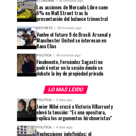
ECONOMIA
36 minutos ago
Las acciones de Mercado Libre caen
6% en Wall Street tras la
presentación del balance trimestral
DEPORTE
39 minutos ago
Vuelve el futuro 9 de Brasil: Arsenal y
Manchester United se interesan en
Kaua Elias
POLITICA
49 minutos ago
Finalmente, Fernández Sagasti no
podrá votar en la sesión donde se
debate la ley de propiedad privada
LO MAS LEIDO
POLITICA
3 días ago
Javier Milei cruzó a Victoria Villarruel y
elevó la tensión: “Es una opositora,
replica los argumentos kirchneristas”
POLITICA
4 días ago
Reelecciones indefinidas: el