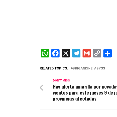
WhatsApp
Facebook
X
Telegram
Gmail
Cop
C
Link
RELATED TOPICS:
BRIGANDINE: ABYSS
DON'T MISS
Hay alerta amarilla por nevada
vientos para este jueves 9 de ju
provincias afectadas