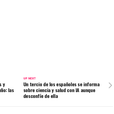
y
ompartir
UP NEXT
s y
Un tercio de los españoles se informa
lio: las
sobre ciencia y salud con IA aunque
desconfíe de ella