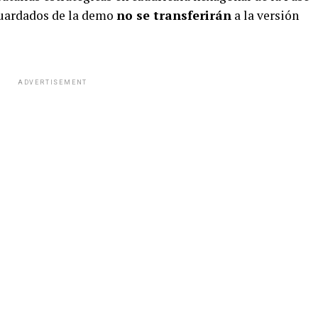
guardados de la demo
no se transferirán
a la versión
ADVERTISEMENT