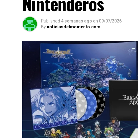
Nintenderos
Published
4 semanas ago
on
09/07/2026
By
noticiasdelmomento.com