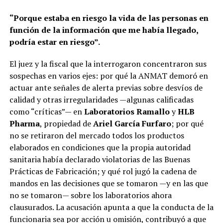
“Porque estaba en riesgo la vida de las personas en
función de la información que me había llegado,
podría estar en riesgo”.
El juez y la fiscal que la interrogaron concentraron sus
sospechas en varios ejes: por qué la ANMAT demoró en
actuar ante señales de alerta previas sobre desvíos de
calidad y otras irregularidades —algunas calificadas
como “críticas”— en
Laboratorios Ramallo
y
HLB
Pharma
, propiedad de
Ariel García Furfaro
; por qué
no se retiraron del mercado todos los productos
elaborados en condiciones que la propia autoridad
sanitaria había declarado violatorias de las Buenas
Prácticas de Fabricación; y qué rol jugó la cadena de
mandos en las decisiones que se tomaron —y en las que
Con
Tucumán
como única provincia con fecha de
no se tomaron— sobre los laboratorios ahora
votación establecida, en las filas libertarias se debaten
clausurados. La acusación apunta a que la conducta de la
alternativas para encarar el proceso de la mejor manera.
funcionaria sea por acción u omisión, contribuyó a que