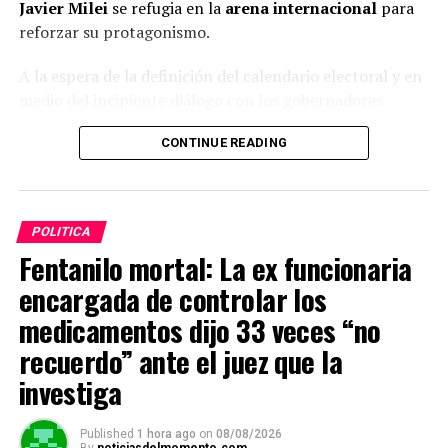
Javier Milei
se refugia en la
arena internacional
para
reforzar su protagonismo.
A la espera de la definición del calendario electoral y en
medio del incipiente diálogo con los gobernadores
aliados, La Libertad Avanza
diseña la estrategia
que
CONTINUE READING
desplegará rumbo a los comicios presidenciales de 2027,
que deberá determinar antes de fin de año.
POLITICA
ADVERTISEMENT
Fentanilo mortal: La ex funcionaria
encargada de controlar los
medicamentos dijo 33 veces “no
recuerdo” ante el juez que la
investiga
Published
1 hora ago
on
08/08/2026
By
noticiasdelmomento.com