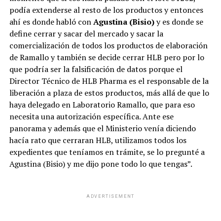
podía extenderse al resto de los productos y entonces
ahí es donde habló con
Agustina (Bisio)
y es donde se
define cerrar y sacar del mercado y sacar la
comercialización de todos los productos de elaboración
de Ramallo y también se decide cerrar HLB pero por lo
que podría ser la falsificación de datos porque el
Director Técnico de HLB Pharma es el responsable de la
liberación a plaza de estos productos, más allá de que lo
Hasta ahora, el desafío de compatibilizar la estrategia
haya delegado en Laboratorio Ramallo, que para eso
legislativa con el frente electoral
se presenta complejo
necesita una autorización específica. Ante ese
y ya derivó en varios traspiés en el Congreso
. El
panorama y además que el Ministerio venía diciendo
último episodio tuvo lugar el pasado jueves, con la media
hacía rato que cerraran HLB, utilizamos todos los
sanción en el Senado de la desguazada
Ley de
expedientes que teníamos en trámite, se lo pregunté a
Inviolabilidad de la Propiedad Privada
,
cuyo
Agustina (Bisio) y me dijo pone todo lo que tengas”.
articulado tuvo más de 16 versiones y requirió cuatro
intentos para ser tratada.
ADVERTISEMENT
El senador opositor
José Mayans
sintetizó la victoria
pírrica del Gobierno con una ironía al llamar “Invio” a la