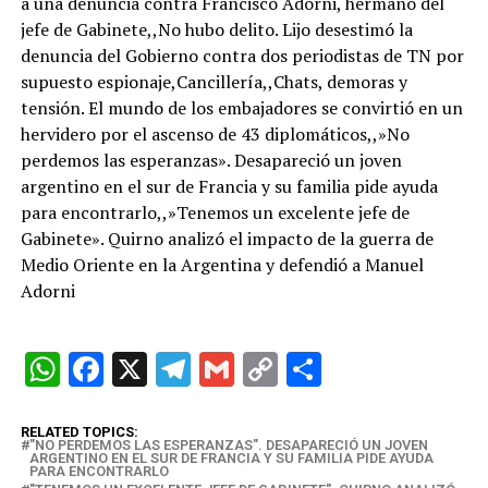
a una denuncia contra Francisco Adorni, hermano del
jefe de Gabinete,,No hubo delito. Lijo desestimó la
denuncia del Gobierno contra dos periodistas de TN por
supuesto espionaje,Cancillería,,Chats, demoras y
tensión. El mundo de los embajadores se convirtió en un
hervidero por el ascenso de 43 diplomáticos,,»No
perdemos las esperanzas». Desapareció un joven
argentino en el sur de Francia y su familia pide ayuda
para encontrarlo,,»Tenemos un excelente jefe de
Gabinete». Quirno analizó el impacto de la guerra de
Medio Oriente en la Argentina y defendió a Manuel
Adorni
W
F
X
T
G
C
C
h
a
el
m
o
o
at
ce
e
ail
py
m
RELATED TOPICS:
"NO PERDEMOS LAS ESPERANZAS". DESAPARECIÓ UN JOVEN
ARGENTINO EN EL SUR DE FRANCIA Y SU FAMILIA PIDE AYUDA
s
b
gr
Li
p
PARA ENCONTRARLO