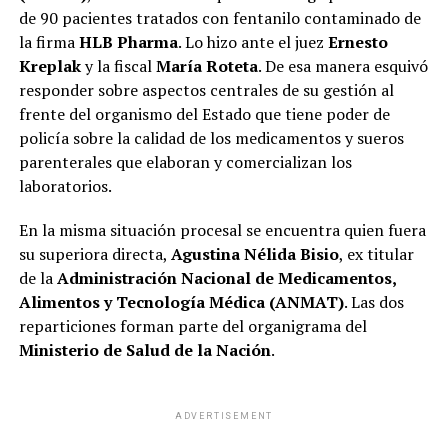
provincia”, plantearon ante este medio.
de 90 pacientes tratados con fentanilo contaminado de
la firma
HLB Pharma
. Lo hizo ante el juez
Ernesto
La fragmentación que atraviesa al peronismo parece
Kreplak
y la fiscal
María Roteta
. De esa manera esquivó
beneficiar los cálculos electorales que sobrevuelan en
responder sobre aspectos centrales de su gestión al
Casa Rosada, que descuenta que, con Cristina Kirchner
frente del organismo del Estado que tiene poder de
presa e impedida para competir,
el mejor escenario
policía sobre la calidad de los medicamentos y sueros
sería que
el candidato sea el gobernador de Buenos
parenterales que elaboran y comercializan los
Aires, Axel Kicillof
. “
Lo central es que esté en las
laboratorios.
antípodas del modelo que quiere Milei”,
argumentaron.
En la misma situación procesal se encuentra quien fuera
su superiora directa,
Agustina Nélida Bisio
, ex titular
A la ecuación se le suma la fervorosa necesidad de los
de la
Administración Nacional de Medicamentos,
libertarios de
eliminar o suspender las PASO
, algo que
Alimentos y Tecnología Médica (ANMAT)
. Las dos
en la actualidad parece lejano, para evitar que la
reparticiones forman parte del organigrama del
oposición logre ordenarse. “Si no logramos eliminarlas,
Ministerio de Salud de la Nación
.
le prendemos
velas a Kicillof
, el que más mide de
ellos, porque
la gente no vota para atrás
”, plantearon
desde el oficialismo.
ADVERTISEMENT