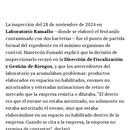
La inspección del 28 de noviembre de 2024 en
Laboratorio Ramallo
—donde se elaboró el fentanilo
contaminado con dos bacterias— fue el punto de partida
formal del expediente en el máximo organismo de
control. Mantecón Fumadó explicó que la decisión de
inspeccionarlo recayó en la
Dirección de Fiscalización
y Gestión de Riesgos
, y que los antecedentes del
El propósito central, sin embargo, es claro:
la
laboratorio ya acumulaban problemas: productos
reelección de Milei
. “Mi gran objetivo es empezar a
elaborados en espacios no habilitados, envases no
construir el camino para que el presidente, mi hermano,
autorizados y reiteradas intimaciones de retiro de
sea reelecto en 2027”, planteó
Karina Milei,
la dueña
mercado que la empresa resistía o dilataba. “El desvío
de la lapicera, ante la militancia a principios de julio en
era que el envase no estaba autorizado, no solamente no
el marco de su visita a la provincia de Misiones. El
estaba autorizado el envase, sino que estaba
campamento que responde al asesor presidencial,
elaborándose en un espacio no habilitado dentro de la
Santiago Caputo
, también trabaja con ese objetivo.
empresa. Cuando se cita a la empresa, la empresa no
termina de contestar”, declaró.
“
La discusión es Javier 2027
. La reelección lo es todo