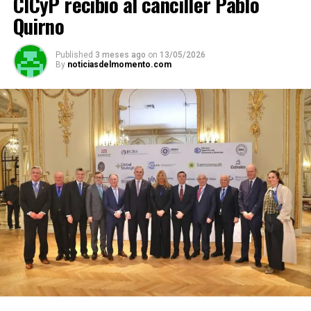
CICyP recibió al canciller Pablo
Quirno
Published
3 meses ago
on
13/05/2026
By
noticiasdelmomento.com