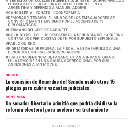
"TENEMOS UN EXCELENTE JEFE DE GABINETE". QUIRNO ANALIZÓ
A
o
a
n
ar
EL IMPACTO DE LA GUERRA DE MEDIO ORIENTE EN LA
ARGENTINA Y DEFENDIÓ A MANUEL ADORNI
p
o
m
k
tir
CANCILLERÍA
CHATS
CONFORME A
DEMORAS Y TENSIÓN. EL MUNDO DE LOS EMBAJADORES SE
CONVIRTIÓ EN UN HERVIDERO POR EL ASCENSO DE 43
p
k
DIPLOMÁTICOS
HERMANO DEL JEFE DE GABINETE
NO HUBO DELITO. LIJO DESESTIMÓ LA DENUNCIA DEL GOBIERNO
CONTRA DOS PERIODISTAS DE TN POR SUPUESTO ESPIONAJE
PABLO QUIRNO
PIDE MEDIDAS DE PRUEBA. LA FISCALÍA LE DA IMPULSO A UNA
DENUNCIA CONTRA FRANCISCO ADORNI
TRAS UNA DENUNCIA DE PAGANO. CITAN A INDAGATORIA A
LILIA LEMOINE EN UNA CAUSA CORRECCIONAL POR SUS
AGRESIONES A IAN MOCHE
UP NEXT
La comisión de Acuerdos del Senado avaló otros 15
pliegos para cubrir vacantes judiciales
DON'T MISS
Un senador libertario admitió que podría dividirse la
reforma electoral para acelerar su tratamiento
ADVERTISEMENT