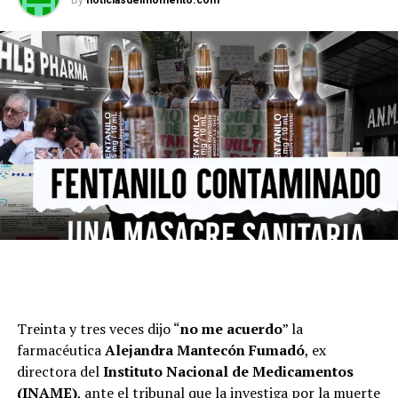
Con la decisión de presentar candidatos propios en las
provincias peronistas, el oficialismo se inclina por
acordar listas conjuntas o establecer criterios de
Treinta y tres veces dijo “
no me acuerdo
” la
competencia
con los mandatarios provinciales de
farmacéutica
Alejandra Mantecón Fumadó
, ex
buena sintonía. “Todo se va definiendo en función del
directora del
Instituto Nacional de Medicamentos
calendario, pero la discusión será provincia por
(INAME)
, ante el tribunal que la investiga por la muerte