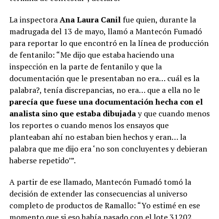
porque si sucede el país cambia de verdad. Caso
La inspectora
Ana Laura Canil
fue quien, durante la
contrario,
el botón de reseteo está a la vuelta de la
madrugada del 13 de mayo, llamó a Mantecón Fumadó
esquina
”, sintetizó un alfil caputista.
para reportar lo que encontró en la línea de producción
de fentanilo: “Me dijo que estaba haciendo una
inspección en la parte de fentanilo y que la
ADVERTISEMENT
documentación que le presentaban no era… cuál es la
palabra?, tenía discrepancias, no era… que a ella no le
parecía que fuese una documentación hecha con el
analista sino que estaba dibujada
y que cuando menos
los reportes o cuando menos los ensayos que
planteaban ahí no estaban bien hechos y eran… la
palabra que me dijo era ‘no son concluyentes y debieran
haberse repetido’”.
A partir de ese llamado, Mantecón Fumadó tomó la
decisión de extender las consecuencias al universo
completo de productos de Ramallo: “Yo estimé en ese
momento que si eso había pasado con el lote 31202,