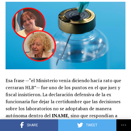
Desde la bancada violeta admitieron el
revés
, e incluso
la senadora
Patricia Bullrich
sostuvo que la dilación de
los tiempos, producto del Mundial 2026 y el caso de
Manuel Adorni, complicó el escenario. “Tuvimos muchos
errores. No tuvimos un buen vocero, se mezclaron
discusiones. Cambiamos hasta el nombre y la pasamos a
llamar
Ley de Tierras, con lo que implica la
propiedad privada para nosotros
”, arremetió, por su
parte, un legislador violeta.
Esa frase —“el Ministerio venía diciendo hacía rato que
ADVERTISEMENT
cerraran HLB”— fue uno de los puntos en el que juez y
fiscal insistieron. La declaración defensiva de la ex
funcionaria fue dejar la certidumbre que las decisiones
sobre los laboratorios no se adoptaban de manera
autónoma dentro del
INAME
, sino que respondían a
instrucciones que bajaban desde el
Ministerio de Salud
SHARE
TWEET
y se transmitían de manera informal. “Todos los