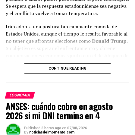
Se espera que la respuesta estadounidense sea negativa
y el conflicto vuelve a tomar temperatura.
Irán adopta una postura tan cambiante como la de
Estados Unidos, aunque el tiempo le resulta favorable al
no tener que afrontar elecciones como
Donald Trump
.
Su objetivo es superar el enfrentamiento y obtener
compensaciones económicas junto con el desbloqueo de
fondos en bancos internacionales.
CONTINUE READING
El listado se completa con el
Peugeot 208
, que sumó
3.192 operaciones; el
Ford EcoSport
, con 2.955; el
ADVERTISEMENT
Toyota Corolla
, con 2.880; el
Ford Ka
, con 2.774, y el
ECONOMIA
Fiat Palio
, que cerró el top ten con 2.687 unidades
ANSES: cuándo cobro en agosto
transferidas. Al igual que en meses anteriores, el ranking
está dominado por modelos con larga trayectoria en el
2026 si mi DNI termina en 4
mercado local o que continúan en producción, como
ocurre con las pick ups.
Published
3 horas ago
on
07/08/2026
By
noticiasdelmomento.com