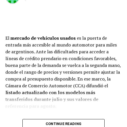
El
mercado de vehículos usados
es la puerta de
entrada más accesible al mundo automotor para miles
de argentinos. Ante las dificultades para acceder a
líneas de crédito prendario en condiciones favorables,
buena parte de la demanda se vuelca a la segunda mano,
donde el rango de precios y versiones permite ajustar la
compra al presupuesto disponible. En ese marco, la
Cámara de Comercio Automotor (CCA) difundió el
listado actualizado con los modelos más
transferidos durante julio y sus valores de
referencia para agosto
.
El
Volkswagen Gol y Trend
volvió a ubicarse en la cima
CONTINUE READING
de las preferencias, con 8.276 unidades vendidas en julio.