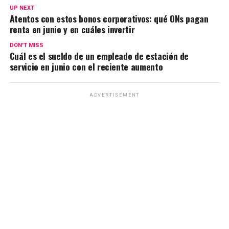
A
o
a
n
ar
UP NEXT
Atentos con estos bonos corporativos: qué ONs pagan
p
o
m
k
tir
renta en junio y en cuáles invertir
p
k
DON'T MISS
Cuál es el sueldo de un empleado de estación de
servicio en junio con el reciente aumento
ADVERTISEMENT