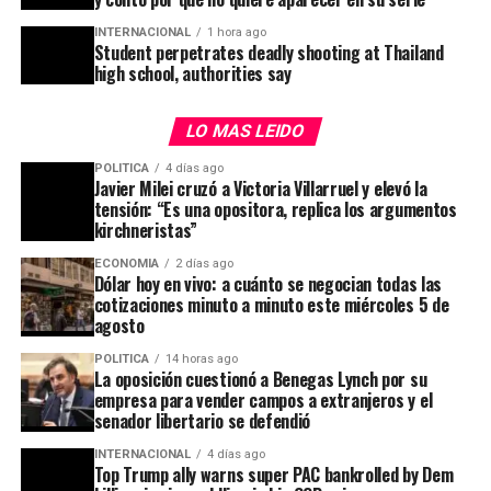
ADVERTISEMENT
min.js»);
INTERNACIONAL
1 hora ago
Student perpetrates deadly shooting at Thailand
high school, authorities say
ADVERTISEMENT
LO MAS LEIDO
POLITICA
4 días ago
Javier Milei cruzó a Victoria Villarruel y elevó la
tensión: “Es una opositora, replica los argumentos
Continuando con la lista, el
Peugeot 208 Active 2020
se
kirchneristas”
ofrece en las agencias a
$14.069.000
, en tanto que la
Ford EcoSport S 2020
llegó a
$18.472.000
. El Toyota
ECONOMIA
2 días ago
Dólar hoy en vivo: a cuánto se negocian todas las
Corolla XLI MT 2020
es el segundo modelo más caro
cotizaciones minuto a minuto este miércoles 5 de
del top ten, con
$20.545.000
, por detrás de la Hilux.
agosto
POLITICA
14 horas ago
Cierran la lista el
Ford Ka 12V S 2020
, en
$12.696.000,
La oposición cuestionó a Benegas Lynch por su
y el
Fiat Palio Active 2018
, que actualmente se vende
empresa para vender campos a extranjeros y el
en
$12.419.000
.
senador libertario se defendió
INTERNACIONAL
4 días ago
Top Trump ally warns super PAC bankrolled by Dem
ADVERTISEMENT