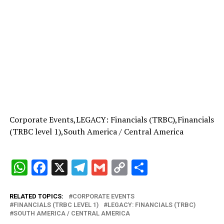
Corporate Events,LEGACY: Financials (TRBC),Financials
(TRBC level 1),South America / Central America
W
F
X
T
G
C
C
h
a
el
m
o
o
at
ce
e
ail
py
m
RELATED TOPICS:
CORPORATE EVENTS
FINANCIALS (TRBC LEVEL 1)
LEGACY: FINANCIALS (TRBC)
s
b
gr
Li
p
SOUTH AMERICA / CENTRAL AMERICA