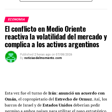
Le siguió la
Toyota Hilux
, con 5.485 operaciones, y en
tercer lugar se ubicó el
Chevrolet Corsa y Classic
, con
4.174 transferencias. El resto del podio de las pick ups
ECONOMIA
medianas quedó en manos de la
Volkswagen Amarok
,
El conflicto en Medio Oriente
con 3.768 unidades, y la
Ford Ranger
, con 3.722.
reactiva la volatilidad del mercado y
complica a los activos argentinos
ADVERTISEMENT
Published
2 horas ago
on
07/08/2026
By
noticiasdelmomento.com
Esta vez fue el turno de
Irán
:
anunció un acuerdo con
Omán
, el copropietario del
Estrecho de Ormuz
. Así, los
barcos de Israel y de
Estados Unidos
deberían pedir
permiso a ambos países para utilizar el paso estratégico.