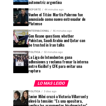
automotriz argentina
DEPORTE
44 minutos ago
Vuelve el Titán: Martín Palermo fue
anunciado como nuevo entrenador de
Platense
INTERNACIONAL
46 minutos ago
Gen Keane questions whether
Pakistan, Saudi Arabia and Qatar can
be trusted in Iran talks
POLITICA
50 minutos ago
La Liga de Intendentes gana
adhesiones y reclama frenar la interna
entre Kicillof y CFK para evitar una
ruptura
LO MAS LEIDO
POLITICA
3 días ago
Javier Milei cruzó a Victoria Villarruel y
elevó la tensión: “Es una opositora,
replica los argumentos kirchneristas”