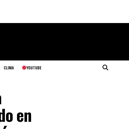
YOUTUBE
CLIMA
a
do en