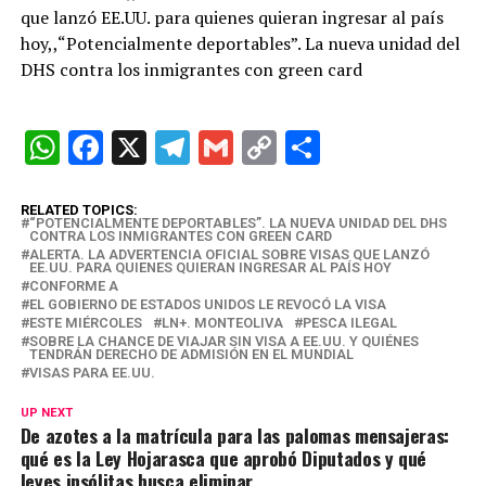
que lanzó EE.UU. para quienes quieran ingresar al país
hoy,,“Potencialmente deportables”. La nueva unidad del
DHS contra los inmigrantes con green card
W
F
X
T
G
C
C
h
a
el
m
o
o
at
ce
e
ail
py
m
RELATED TOPICS:
“POTENCIALMENTE DEPORTABLES”. LA NUEVA UNIDAD DEL DHS
CONTRA LOS INMIGRANTES CON GREEN CARD
s
b
gr
Li
p
ALERTA. LA ADVERTENCIA OFICIAL SOBRE VISAS QUE LANZÓ
EE.UU. PARA QUIENES QUIERAN INGRESAR AL PAÍS HOY
A
o
a
n
ar
CONFORME A
EL GOBIERNO DE ESTADOS UNIDOS LE REVOCÓ LA VISA
p
o
m
k
tir
ESTE MIÉRCOLES
LN+. MONTEOLIVA
PESCA ILEGAL
SOBRE LA CHANCE DE VIAJAR SIN VISA A EE.UU. Y QUIÉNES
p
k
TENDRÁN DERECHO DE ADMISIÓN EN EL MUNDIAL
VISAS PARA EE.UU.
UP NEXT
De azotes a la matrícula para las palomas mensajeras:
qué es la Ley Hojarasca que aprobó Diputados y qué
leyes insólitas busca eliminar