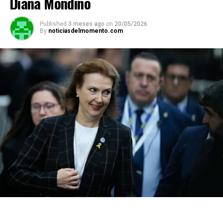
Diana Mondino
Published
3 meses ago
on
20/05/2026
By
noticiasdelmomento.com