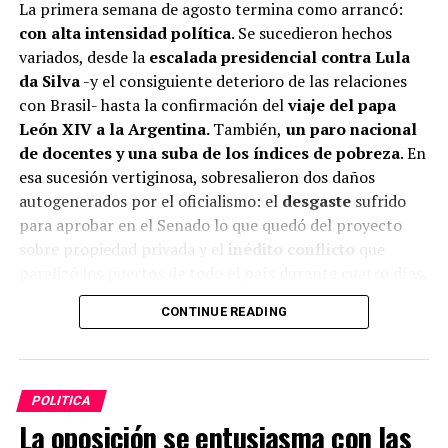
La primera semana de agosto termina como arrancó:
con alta intensidad política
. Se sucedieron hechos
variados, desde la
escalada presidencial contra Lula
da Silva
-y el consiguiente deterioro de las relaciones
con Brasil- hasta la confirmación del
viaje del papa
León XIV a la Argentina.
También,
un paro nacional
de docentes y una suba de los índices de pobreza
. En
esa sucesión vertiginosa, sobresalieron dos daños
autogenerados por el oficialismo: el
desgaste
sufrido
para aprobar en el Senado lo que quedó del proyecto
sobre propiedad privada y el
inédito conflicto
que
paralizó los puertos de todo el país durante cuatro días.
Fue, otra vez, una mezcla de mala praxis y cerrazón
CONTINUE READING
ideológica. Puro microclima del poder
.
La racha de costos que se provoca a sí mismo el
oficialismo
registra también las internas, densas
.
POLITICA
Algunas son renovadas aunque por ahora contendidas,
La oposición se entusiasma con las
entre los bandos de Karina Milei y Santiago Caputo
.