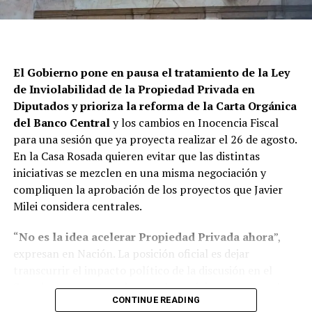
En la misma línea, fue alimentada la idea según la cual
el efecto Mundial también complicó los planes del
Gobierno
. En otras palabras, se aventuró que el clima
social -especialmente, a partir del partido con
El
Gobierno
pone en pausa el tratamiento de la Ley
Inglaterra y la bandera por Malvinas-
giró fuertemente
de Inviolabilidad de la
Propiedad Privada
en
y profundizó el rechazo al capítulo que buscaba
Diputados y prioriza la reforma de la Carta Orgánica
modificar la ley de tierras
. Eso -es decir, la afirmación
del Banco Central
y los cambios en Inocencia Fiscal
del concepto de
“extranjerización”
– fue considerado
para una sesión que ya proyecta realizar el 26 de agosto.
elemento central del cálculo político de senadores
En la Casa Rosada quieren evitar que las distintas
dialoguistas. Los
“tibios”
en versión de
Joaquín
iniciativas se mezclen en una misma negociación y
Benegas Lynch
, que agravó el enojo ya extendido en
compliquen la aprobación de los proyectos que Javier
espacios de buen trato con LLA.
Milei considera centrales.
“
No es la idea acelerar Propiedad Privada ahora
”,
ADVERTISEMENT
expresan en Nación. La posición oficial es dejar
Un referente del bloque peronismo destacó los
transcurrir el impacto político de la discusión en el
contactos que entablaron desde Unión por la Patria con
Senado y concentrar durante las próximas semanas los
casi todos los gobernadores aliados a la Casa Rosada y la
CONTINUE READING
contactos con los bloques dialoguistas en los dos