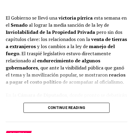
El Gobierno se llevó una
victoria pírrica
esta semana en
el
Senado
al lograr la media sanción de la ley de
Inviolabilidad de la Propiedad Privada
pero sin dos
capítulos clave: los relacionados con la
venta de tierras
a extranjeros
y los cambios a la ley de
manejo del
fuego
. El traspié legislativo estuvo directamente
relacionado al
endurecimiento de algunos
gobernadores
, que ante la visibilidad pública que ganó
el tema y la movilización popular, se mostraron
reacios
a pagar el costo político
de acompañar al oficialismo.
En la
Cámara de Diputados
, donde pronto se debatirán
la reforma de la Carta Orgánica del Banco Central y la
CONTINUE READING
ampliación del régimen de Inocencia Fiscal, y se
El recorte significativo del texto original de
disputará el segundo round de la ley de Inviolabilidad de
inviolabilidad de la propiedad privada, obra de
la Propiedad Privada, la oposición observó con atención
Sturzenegger con amplio aval del Presidente,
no fue un
el devenir de las negociaciones y mostró un
moderado