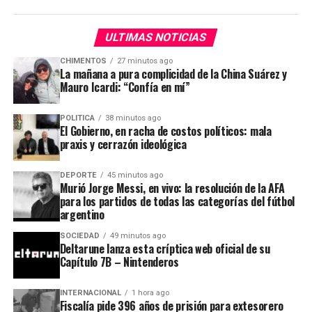
buena predisposición
que encontraron. “
Hubo mucho
proyectos económicos.
diálogo
, algunos hablaron con Claudio Vidal (Santa
Cruz), otros con Figueroa (Neuquén), Hugo Passalacqua
ULTIMAS NOTICIAS
(Misiones), Sáenz (Salta) o Pullaro (Santa Fe), tuvimos
ADVERTISEMENT
CHIMENTOS
27 minutos ago
distintos resultados, pero este tema
nos permitió
La mañana a pura complicidad de la China Suárez y
recuperar cierto nivel de diálogo
”, explicó a
Infobae.
Mauro Icardi: “Confía en mí”
Y agregó: “
La principal señal es que estaban todos
POLITICA
38 minutos ago
El Gobierno, en racha de costos políticos: mala
los teléfonos abiertos, nadie se cerraba al diálogo
”.
praxis y cerrazón ideológica
Desde el peronismo consideran que el fracaso oficialista
de la Ley de Tierras dejó en evidencia un
cambio táctico
DEPORTE
45 minutos ago
de los mandatarios provinciales
y cierto
hartazgo
Murió Jorge Messi, en vivo: la resolución de la AFA
con los modos de la Casa Rosada.
para los partidos de todas las categorías del fútbol
argentino
SOCIEDAD
49 minutos ago
Deltarune lanza esta críptica web oficial de su
Capítulo 7B – Nintenderos
La cronología indica que el problema con este proyecto
INTERNACIONAL
1 hora ago
había comenzado mucho antes
. En mayo,
fue dado de
Fiscalía pide 396 años de prisión para extesorero