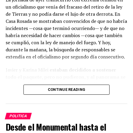
antecedentes criminales”, detallaron los allegados a
un oficialismo que venía del fracaso del retiro de la ley
Pourraín.
de Tierras y no podía darse el lujo de otra derrota. En
Casa Rosada se mostraban convencidos de que no habría
La familia asegura que el futbolista tiene permiso legal
incidentes —cosa que terminó ocurriendo— y de que no
para estar en el país y lanzó un pedido de ayuda por
habría necesidad de hacer cambios —cosa que también
medios y redes sociales para que se difunda el caso.
se cumplió, con la ley de manejo del fuego. Y hoy,
durante la mañana, la búsqueda de responsables se
extendía en el oficialismo por segundo día consecutivo.
ADVERTISEMENT
Javier y Karina Milei
estaban decididos a sostener
todo el paquete, pero no pudieron, y al panorama se
sumaron los serios incidentes en la calle.
Pero en el
CONTINUE READING
Gobierno apenas hacían un mea culpa por el fracaso
legislativo de anoche, que se sumó la caída, previa, del
capítulo de Tierras de la llamada “ley de propiedad
privada”.
POLITICA
Desde el Monumental hasta el
ADVERTISEMENT