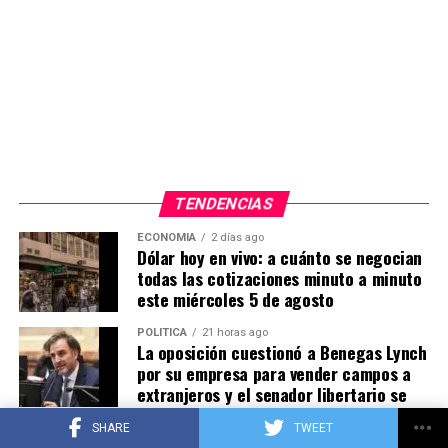
TENDENCIAS
ECONOMIA
2 días ago
Dólar hoy en vivo: a cuánto se negocian
todas las cotizaciones minuto a minuto
este miércoles 5 de agosto
POLITICA
21 horas ago
La oposición cuestionó a Benegas Lynch
por su empresa para vender campos a
extranjeros y el senador libertario se
defendió
SHARE
TWEET
Ahora en la Casa Rosada dicen que ya no van a enfocarse
POLITICA
2 días ago