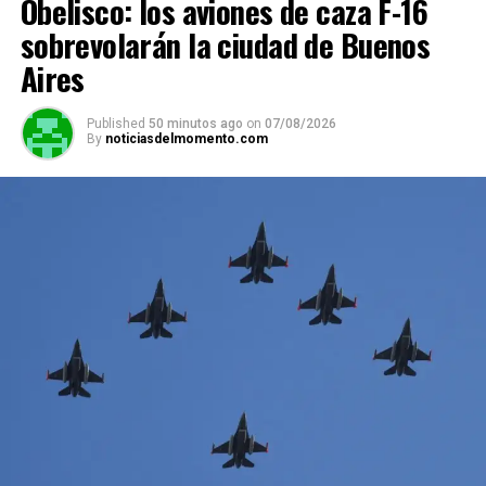
Obelisco: los aviones de caza F-16
sobrevolarán la ciudad de Buenos
Aires
Published
50 minutos ago
on
07/08/2026
By
noticiasdelmomento.com
Noticia en desarrollo
Conforme a