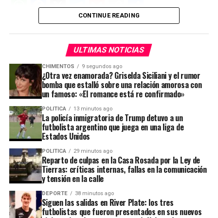
W
F
X
T
G
C
C
participar de forma electrónica desde Mendoza por
cursar un embarazo de alto fiesgo.
CONTINUE READING
h
a
el
m
o
o
at
ce
e
ail
py
m
s
b
gr
Li
p
ULTIMAS NOTICIAS
ADVERTISEMENT
A
o
a
n
ar
CHIMENTOS
9 segundos ago
¿Otra vez enamorada? Griselda Siciliani y el rumor
p
o
m
k
tir
bomba que estalló sobre una relación amorosa con
un famoso: «El romance está re confirmado»
p
k
POLITICA
13 minutos ago
La policía inmigratoria de Trump detuvo a un
futbolista argentino que juega en una liga de
Estados Unidos
POLITICA
29 minutos ago
Reparto de culpas en la Casa Rosada por la Ley de
Tierras: críticas internas, fallas en la comunicación
y tensión en la calle
DEPORTE
38 minutos ago
Siguen las salidas en River Plate: los tres
futbolistas que fueron presentados en sus nuevos