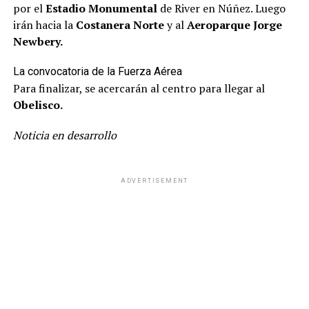
por el
Estadio Monumental
de River en Núñez. Luego
irán hacia la
Costanera Norte
y al
Aeroparque Jorge
Newbery.
La convocatoria de la Fuerza Aérea
Para finalizar, se acercarán al centro para llegar al
Obelisco.
Noticia en desarrollo
El saldo fue de 12 detenidos y varios heridos.
La marcha
ADVERTISEMENT
reunió a una multitud de miles, sin que se diera una
cifra oficial de asistentes.