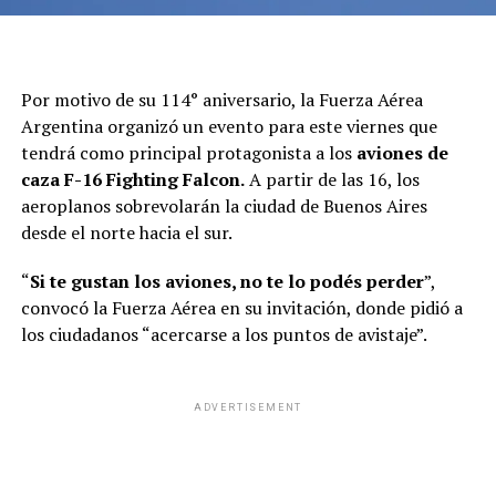
ADVERTISEMENT
Todos los cañones apuntaban contra
Federico
Sturzenegger, por impulsar una ley demasiado
Por motivo de su 114° aniversario, la Fuerza Aérea
abarcativa. En Desregulación
hicieron caso omiso a las
Argentina organizó un evento para este viernes que
críticas. “Seguimos trabajando con las desregulaciones
tendrá como principal protagonista a los
aviones de
como siempre”, dijeron en su entorno. Puertas adentro,
caza F-16 Fighting Falcon.
A partir de las 16, los
sin embargo, no le dieron crédito a los cuestionamientos
aeroplanos sobrevolarán la ciudad de Buenos Aires
que circulaban
off the récord
desde el entorno de la más
desde el norte hacia el sur.
alta funcionaria del Gobierno, Karina Milei
“
Si te gustan los aviones, no te lo podés perder
”,
El de Sturzenegger es un clásico caso de disidencia entre
convocó la Fuerza Aérea en su invitación, donde pidió a
Javier Milei y su hermana Karina: él lo banca a ciegas,
los ciudadanos “acercarse a los puntos de avistaje”.
ella lo cuestiona por “cortarse solo”.
En el Gobierno también fingieron demencia con la
ADVERTISEMENT
cantidad de gente que asistió a la marcha -en Seguridad
minimizaban la cifra- y con el resultado de detenidos y
heridos. Buscaban atribuir los incidentes “a los