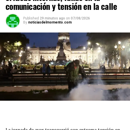
comunicación y tensión en la calle
Published
29 minutos ago
on
07/08/2026
By
noticiasdelmomento.com
Y aseguró que Pourrain “ingresó legalmente a Estados
Unidos con una visa”.
“Tiene un caso de asilo pendiente desde hace años,
permiso de trabajo vigente, Florida ID y no posee
La jornada de ayer transcurrió con extrema tensión en