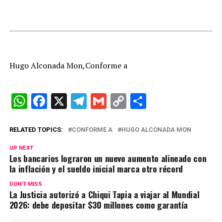
Hugo Alconada Mon,Conforme a
W
F
X
T
G
C
C
h
a
el
m
o
o
at
ce
e
ail
py
m
RELATED TOPICS:
CONFORME A
HUGO ALCONADA MON
s
b
gr
Li
p
UP NEXT
Los bancarios lograron un nuevo aumento alineado con
A
o
a
n
ar
la inflación y el sueldo inicial marca otro récord
p
o
m
k
tir
DON'T MISS
p
k
La Justicia autorizó a Chiqui Tapia a viajar al Mundial
2026: debe depositar $30 millones como garantía