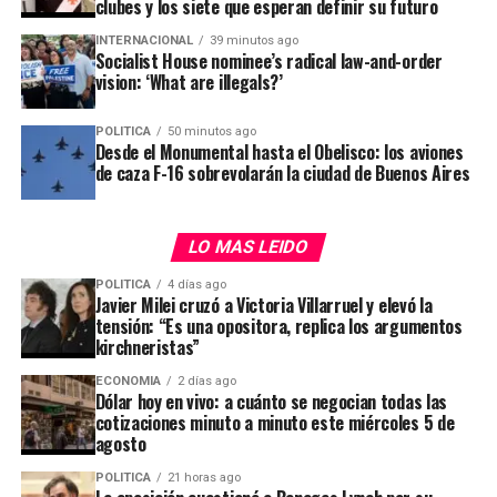
clubes y los siete que esperan definir su futuro
INTERNACIONAL
39 minutos ago
Socialist House nominee’s radical law-and-order
vision: ‘What are illegals?’
POLITICA
50 minutos ago
Desde el Monumental hasta el Obelisco: los aviones
de caza F-16 sobrevolarán la ciudad de Buenos Aires
La autorización que había dado Victoria Villarruel para
que la senadora kirchnerista Anabel Fernández Sagasti
había sido un gesto que en el oficialismo habían recibido
LO MAS LEIDO
con furia por sumarle un voto a la oposición y complicar
POLITICA
4 días ago
el quórum. Pero el tema quedó “en la nada”, dijeron, y
Javier Milei cruzó a Victoria Villarruel y elevó la
para evitar darle un triunfo a Bullrich agregaron que
tensión: “Es una opositora, replica los argumentos
“perdió peso” después de que el Gobierno se diera por
kirchneristas”
vencido con la ley de tierras, el miércoles, antes de que
ECONOMIA
2 días ago
arrancara la sesión.
Dólar hoy en vivo: a cuánto se negocian todas las
cotizaciones minuto a minuto este miércoles 5 de
agosto
Mientras tanto,
Milei se encontraba fuera del país y
prácticamente desconectado de lo que ocurría.
POLITICA
21 horas ago