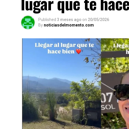
lugar que te hac
Published
3 meses ago
on
20/05/2026
By
noticiasdelmomento.com