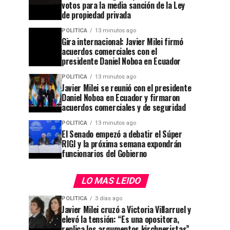
votos para la media sanción de la Ley
de propiedad privada
POLITICA
13 minutos ago
Gira internacional: Javier Milei firmó
acuerdos comerciales con el
presidente Daniel Noboa en Ecuador
POLITICA
13 minutos ago
Javier Milei se reunió con el presidente
Daniel Noboa en Ecuador y firmaron
acuerdos comerciales y de seguridad
POLITICA
13 minutos ago
El Senado empezó a debatir el Súper
RIGI y la próxima semana expondrán
funcionarios del Gobierno
LO MAS LEIDO
POLITICA
3 días ago
Javier Milei cruzó a Victoria Villarruel y
elevó la tensión: “Es una opositora,
replica los argumentos kirchneristas”