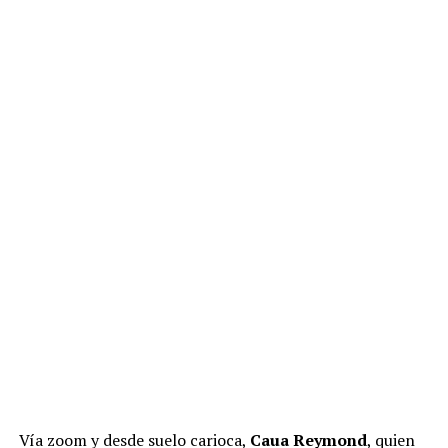
acompañen”.
En el video, Celis recomendó la obra sin reservas y la
describió como una atracción válida para distintos tipos
de público.
“Es un planazo para ir en pareja, para ir
con amigas, para ir en familia, con hermanas. Si vas
de pareja, salís superhot. Realmente se vive una
gran experiencia y este sábado me toca a mí”,
concluyó
.
ADVERTISEMENT
Vía zoom y desde suelo carioca,
Caua Reymond
, quien