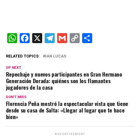
W
F
X
T
G
C
C
h
a
el
m
o
o
at
ce
e
ail
py
m
RELATED TOPICS:
IAN LUCAS
s
b
gr
Li
p
UP NEXT
Repechaje y nuevos participantes en Gran Hermano
A
o
a
n
ar
Generación Dorada: quiénes son los flamantes
p
o
m
k
tir
jugadores de la casa
p
k
DON'T MISS
Florencia Peña mostró la espectacular vista que tiene
desde su casa de Salta: «Llegar al lugar que te hace
bien»
ADVERTISEMENT