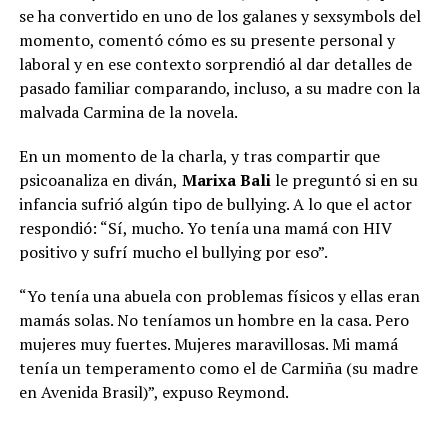
se ha convertido en uno de los galanes y sexsymbols del
momento, comentó cómo es su presente personal y
laboral y en ese contexto sorprendió al dar detalles de
pasado familiar comparando, incluso, a su madre con la
malvada Carmina de la novela.
En un momento de la charla, y tras compartir que
psicoanaliza en diván,
Marixa Bali
le preguntó si en su
infancia sufrió algún tipo de bullying. A lo que el actor
respondió: “Sí, mucho. Yo tenía una mamá con HIV
positivo y sufrí mucho el bullying por eso”.
“Yo tenía una abuela con problemas físicos y ellas eran
mamás solas. No teníamos un hombre en la casa. Pero
Daniela Celis se incorpora a la producción de José María
mujeres muy fuertes. Mujeres maravillosas. Mi mamá
Muscari
tenía un temperamento como el de Carmiña (su madre
Sex
, el espectáculo que
José María Muscari
lleva siete
en Avenida Brasil)”, expuso Reymond.
años en escena, es una propuesta que desafía cualquier
etiqueta. Tiene texto, humor, música, baile y desnudos,