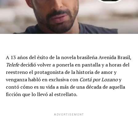
“Vine a ver sola el show de mis sueños”, contó en la
previa de la función, manifestando su ansiedad por lo
que tenía en el horizonte. A la salida, registró sus
A 13 años del éxito de la novela brasileña Avenida Brasil,
sensaciones de cara a la noche que esperó durante
Telefe
decidió volver a ponerla en pantalla y a horas del
mucho tiempo. “Recién salí de ver
Sex
. La verdad que es
reestreno el protagonista de la historia de amor y
una obra que me encanta ver. Fui cuatro veces y mañana
venganza habló en exclusiva con
Cortá por Lozano
y
voy a estar debutando”, afirmó
Pestañela
en el clip.
contó cómo es su vida a más de una década de aquella
ficción que lo llevó al estrellato.
La convocatoria no la tomó por sorpresa: la influencer
había asistido al espectáculo en múltiples ocasiones
antes de recibir la propuesta para sumarse al elenco.
ADVERTISEMENT
Estará en escena
todos los sábados del mes de agosto
y lanzó una convocatoria a sus millones de seguidores:
“Me encantaría que me vayan a ver, que me