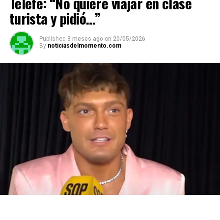
Telefe: “No quiere viajar en clase
turista y pidió…”
Published
3 meses ago
on
20/05/2026
By
noticiasdelmomento.com