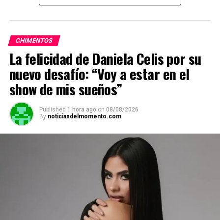
h
a
el
m
o
o
at
ce
e
ail
py
m
s
b
gr
Li
p
CHIMENTOS
A
o
a
n
ar
La felicidad de Daniela Celis por su
p
o
m
k
tir
nuevo desafío: “Voy a estar en el
p
k
show de mis sueños”
Published
1 hora ago
on
08/08/2026
By
noticiasdelmomento.com