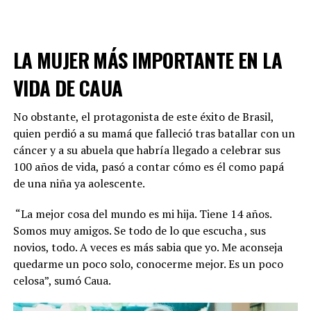
destacando el cariño por sus hijas (Telefe)
Al momento de su partida, la influencer se despidió con
una reflexión sobre lo que ese espacio representó en su
LA MUJER MÁS IMPORTANTE EN LA
vida.
“Acá entró una niña llena de ilusiones por esa
puerta para cumplir todos sus sueños. Y yo siento
VIDA DE CAUA
que hoy se va una mujer cumpliendo esos sueños
que en el momento lo veía imposible”
, dijo entre
No obstante, el protagonista de este éxito de Brasil,
lágrimas. Fue precisamente dentro de esa casa donde
quien perdió a su mamá que falleció tras batallar con un
conoció a
Thiago Medina
, padre de sus hijas gemelas
cáncer y a su abuela que habría llegado a celebrar sus
Laia y Aimé
, nacidas en enero de 2024.
100 años de vida, pasó a contar cómo es él como papá
de una niña ya aolescente.
ADVERTISEMENT
“La mejor cosa del mundo es mi hija. Tiene 14 años.
Somos muy amigos. Se todo de lo que escucha , sus
novios, todo. A veces es más sabia que yo. Me aconseja
quedarme un poco solo, conocerme mejor. Es un poco
celosa”, sumó Caua.