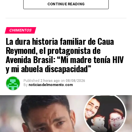
CONTINUE READING
ADVERTISEMENT
CHIMENTOS
La dura historia familiar de Caua
Reymond, el protagonista de
Avenida Brasil: “Mi madre tenía HIV
y mi abuela discapacidad”
Published
2 horas ago
on
08/08/2026
By
noticiasdelmomento.com