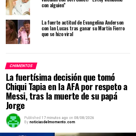
con alguien”
La fuerte actitud de Evangelina Anderson
con Ian Lucas tras ganar su Martín Fierro
que se hizo viral
CHIMENTOS
La fuertísima decisión que tomó
Chiqui Tapia en la AFA por respeto a
Messi, tras la muerte de su papá
Jorge
Published
17 minutos ago
on
08/08/2026
By
noticiasdelmomento.com