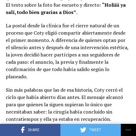
El texto sobre la foto fue escueto y directo:
“Holiiii ya
salí, todo bien gracias a Dios”
.
La postal desde la clínica fue el cierre natural de un
proceso que Coty eligió compartir abiertamente desde
el primer momento. A diferencia de quienes optan por
el silencio antes y después de una intervención estética,
la joven decidió hacer partícipes a sus seguidores de
W
F
X
T
G
C
C
cada paso: el anuncio, la previa y finalmente la
h
a
el
m
o
o
confirmación de que todo había salido según lo
at
ce
e
ail
py
m
planeado.
s
b
gr
Li
p
Sin más palabras que las de esa historia, Coty cerró el
A
o
a
n
ar
ciclo que había abierto días antes. El mensaje alcanzó
para que quienes la siguen supieran lo único que
p
o
m
k
tir
necesitaban saber: la cirugía había concluido sin
p
k
contratiempos y ella ya estaba en recuperación.
SHARE
TWEET