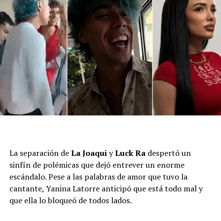
Una actualización clave sobre el caso de
Zulma Lobato
llegó este jueves. “¡Atención! Ya dimos con el paradero
de Zulma Lobato. El lunes, a primera hora, viaja a Buenos
La separación de
La Joaqui
y
Luck Ra
despertó un
Aires.
Ya pudimos ubicarla y conseguimos un techo
sinfín de polémicas que dejó entrever un enorme
para ella. ¡Gracias a todos por la ayuda!
”, comunicó
escándalo. Pese a las palabras de amor que tuvo la
La Cuerpo, a través de un posteo en Instagram, una
cantante, Yanina Latorre anticipó que está todo mal y
figura de las redes que tomó el último año gran
que ella lo bloqueó de todos lados.
notoriedad.