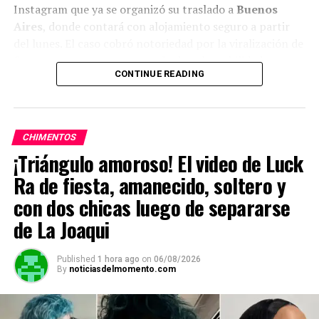
Instagram que ya se organizó su traslado a
Buenos
Aires
, donde contará con alojamiento seguro a partir
del lunes. El caso cobró notoriedad por la viralización de
fotos que mostraron su estado de vulnerabilidad y
CONTINUE READING
motivó una respuesta solidaria para asistirla.
ADVERTISEMENT
CHIMENTOS
¡Triángulo amoroso! El video de Luck
Ra de fiesta, amanecido, soltero y
con dos chicas luego de separarse
de La Joaqui
Published
1 hora ago
on
06/08/2026
By
noticiasdelmomento.com