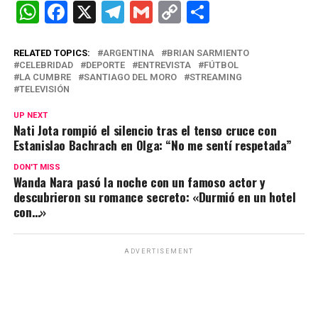
W
F
X
T
G
C
C
h
a
el
m
o
o
at
ce
e
ail
py
m
RELATED TOPICS:
ARGENTINA
BRIAN SARMIENTO
CELEBRIDAD
DEPORTE
ENTREVISTA
FÚTBOL
s
b
gr
Li
p
LA CUMBRE
SANTIAGO DEL MORO
STREAMING
TELEVISIÓN
A
o
a
n
ar
UP NEXT
p
o
m
k
tir
Nati Jota rompió el silencio tras el tenso cruce con
p
k
Estanislao Bachrach en Olga: “No me sentí respetada”
DON'T MISS
Wanda Nara pasó la noche con un famoso actor y
descubrieron su romance secreto: «Durmió en un hotel
con…»
ADVERTISEMENT