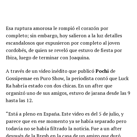
Esa ruptura amorosa le rompió el corazón por
completo; sin embargo, hoy salieron a la luz detalles
escandalosos que expusieron por completo al joven
cordobés, de quien se reveló que estuvo de fiesta por
Ibiza, luego de terminar con Joaquina.
A través de un video inédito que publicó
Pochi
de
El comunicado de Jazmín La Cuerpo anunciando que
Gossipemae en Puro Show, la periodista contó que Luck
encontraron a Zulma Lobato y que viajará la semana que
Ra habría estado con dos chicas. En un after que
viene a Buenos Aires (Instagram)
La artista fue localizada y a se coordinó su traslado a la
organizó uno de sus amigos, estuvo de jarana desde las 9
capital, donde contará con un lugar donde alojarse. La
hasta las 12.
noticia pone fin a la incertidumbre sobre el paradero y
“Está a pleno en España. Este video es del 5 de julio, y
la situación inmediata de Lobato, que había generado
parece que en ese momento ya se había separado pero
preocupación en redes.
todavía no se había filtrado la noticia. Fue a un after
El hallazgo de
Zulma Lobato
en situación de calle en la
después de la Bresh en la casa de un amigo que duró