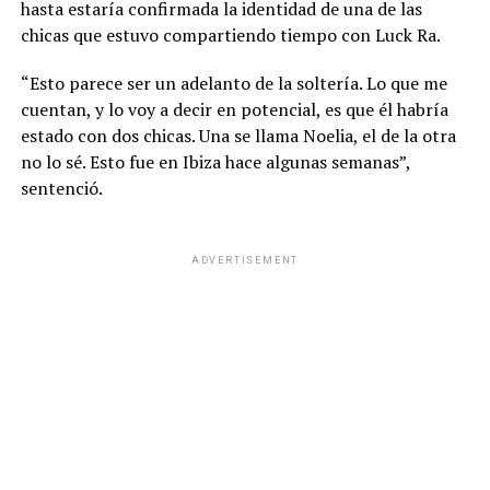
hasta estaría confirmada la identidad de una de las
chicas que estuvo compartiendo tiempo con Luck Ra.
“Esto parece ser un adelanto de la soltería. Lo que me
cuentan, y lo voy a decir en potencial, es que él habría
estado con dos chicas. Una se llama Noelia, el de la otra
no lo sé. Esto fue en Ibiza hace algunas semanas”,
sentenció.
ADVERTISEMENT
Así encontraron a Zulma Lobato en el centro de Paraná
En las últimas semanas, la situación de Zulma Lobato se
volvió crítica tras haber sido desalojada de su vivienda
en Buenos Aires. Esto la llevó a depender de la ayuda de
terceros para cubrir sus necesidades básicas y,