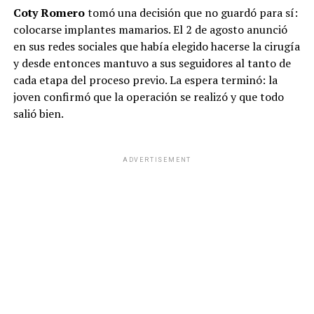
Coty Romero
tomó una decisión que no guardó para sí:
colocarse implantes mamarios. El 2 de agosto anunció
en sus redes sociales que había elegido hacerse la cirugía
y desde entonces mantuvo a sus seguidores al tanto de
cada etapa del proceso previo. La espera terminó: la
joven confirmó que la operación se realizó y que todo
salió bien.
ADVERTISEMENT
El caso de Zulma Lobato, quien se hizo conocida por sus
apariciones en el programa de Anabela Ascar en Crónica
TV y luego estuvo como invitada en varios programas,
vuelve a poner en escena la fragilidad de figuras
populares ante situaciones de exclusión y la importancia