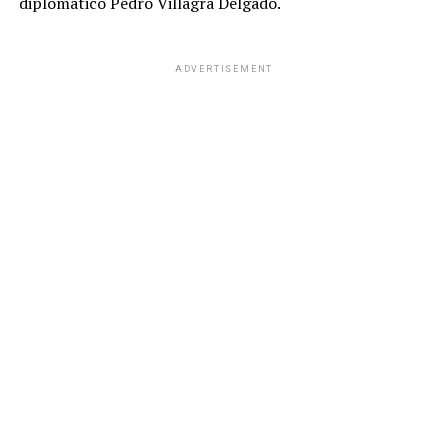
diplomático Pedro Villagra Delgado.
ADVERTISEMENT