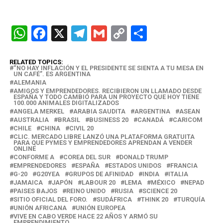
W
F
X
T
G
C
C
h
a
el
m
o
o
at
ce
e
ail
py
m
RELATED TOPICS:
“NO HAY INFLACIÓN Y EL PRESIDENTE SE SIENTA A TU MESA EN
UN CAFÉ”. ES ARGENTINA
s
b
gr
Li
p
ALEMANIA
AMIGOS Y EMPRENDEDORES. RECIBIERON UN LLAMADO DESDE
A
o
a
n
ar
ESPAÑA Y TODO CAMBIÓ PARA UN PROYECTO QUE HOY TIENE
100.000 ANIMALES DIGITALIZADOS
p
o
m
k
tir
ANGELA MERKEL
ARABIA SAUDITA
ARGENTINA
ASEAN
AUSTRALIA
BRASIL
BUSINESS 20
CANADÁ
CARICOM
p
k
CHILE
CHINA
CIVIL 20
CLIC. MERCADO LIBRE LANZÓ UNA PLATAFORMA GRATUITA
PARA QUE PYMES Y EMPRENDEDORES APRENDAN A VENDER
ONLINE
CONFORME A
COREA DEL SUR
DONALD TRUMP
EMPRENDEDORES
ESPAÑA
ESTADOS UNIDOS
FRANCIA
G-20
G20YEA
GRUPOS DE AFINIDAD
INDIA
ITALIA
JAMAICA
JAPÓN
LABOUR 20
LEMA
MÉXICO
NEPAD
PAISES BAJOS
REINO UNIDO
RUSIA
SCIENCE 20
SITIO OFICIAL DEL FORO.
SUDÁFRICA
THINK 20
TURQUÍA
UNIÓN AFRICANA
UNIÓN EUROPEA
VIVE EN CABO VERDE HACE 22 AÑOS Y ARMÓ SU
EMPRENDIMIENTO