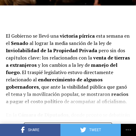
El Gobierno se llevó una
victoria pírrica
esta semana en
el
Senado
al lograr la media sanción de la ley de
Inviolabilidad de la Propiedad Privada
pero sin dos
capítulos clave: los relacionados con la
venta de tierras
a extranjeros
y los cambios a la ley de
manejo del
fuego
. El traspié legislativo estuvo directamente
relacionado al
endurecimiento de algunos
gobernadores
, que ante la visibilidad pública que ganó
el tema y la movilización popular, se mostraron
reacios
a pagar el costo político
de acompañar al oficialismo.
En la
Cámara de Diputados
, donde pronto se debatirán
la reforma de la Carta Orgánica del Banco Central y la
CONTINUE READING
ampliación del régimen de Inocencia Fiscal, y se
SHARE
TWEET